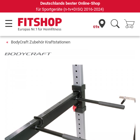
Deutschlands bester Online-Shop
für Sportgeräte (n-tv+DISQ 2016-2024)
69x
BodyCraft Zubehör Kraftstationen