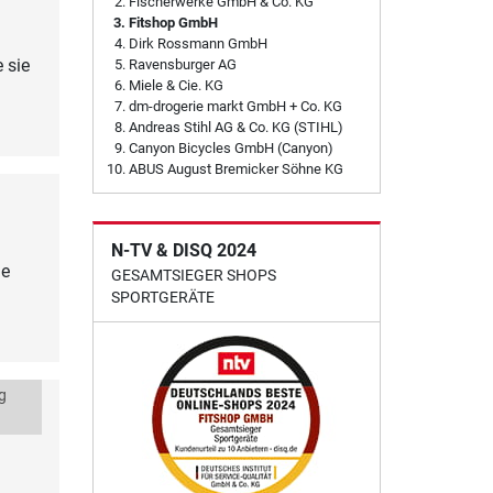
Fischerwerke GmbH & Co. KG
Fitshop GmbH
Dirk Rossmann GmbH
 sie
Ravensburger AG
Miele & Cie. KG
dm-drogerie markt GmbH + Co. KG
Andreas Stihl AG & Co. KG (STIHL)
Canyon Bicycles GmbH (Canyon)
ABUS August Bremicker Söhne KG
N-TV & DISQ 2024
ie
GESAMTSIEGER SHOPS
SPORTGERÄTE
g