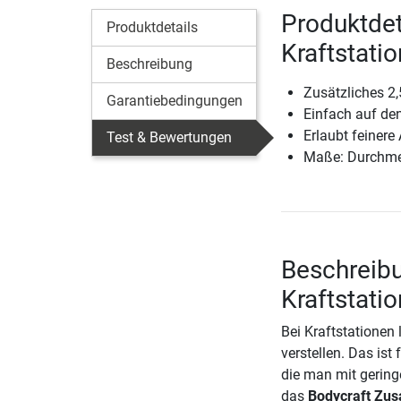
Produktdet
Produktdetails
Kraftstati
Beschreibung
Zusätzliches 2,
Garantiebedingungen
Einfach auf de
Erlaubt feinere
Test & Bewertungen
Maße: Durchme
Beschreibu
Kraftstati
Bei Kraftstationen 
verstellen. Das ist
die man mit geringe
das
Bodycraft Zusa