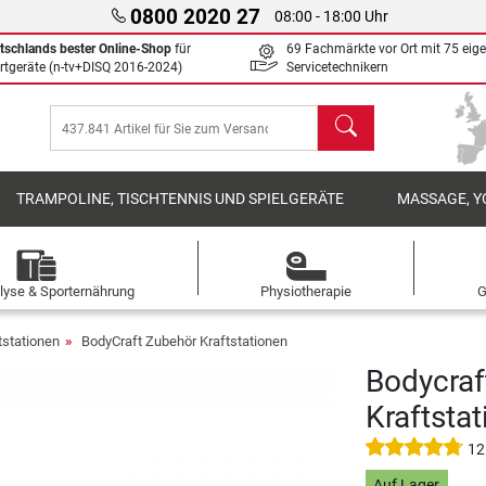
0800 2020 27
08:00 - 18:00 Uhr
tschlands bester Online-Shop
für
69 Fachmärkte vor Ort mit 75 eig
rtgeräte (n-tv+DISQ 2016-2024)
Servicetechnikern
Suchen
TRAMPOLINE, TISCHTENNIS UND SPIELGERÄTE
MASSAGE, Y
lyse & Sporternährung
Physiotherapie
G
tstationen
BodyCraft Zubehör Kraftstationen
Bodycraf
Kraftstat
12
Auf Lager