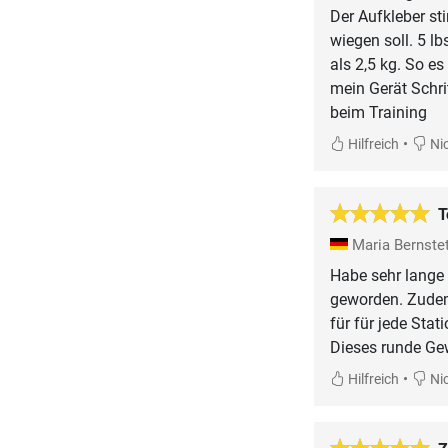
Der Aufkleber st
wiegen soll. 5 l
als 2,5 kg. So e
mein Gerät Schri
beim Training
•
Hilfreich
Nic
T
Maria Bernste
Habe sehr lange
geworden. Zudem,
für für jede Sta
Dieses runde Gew
•
Hilfreich
Nic