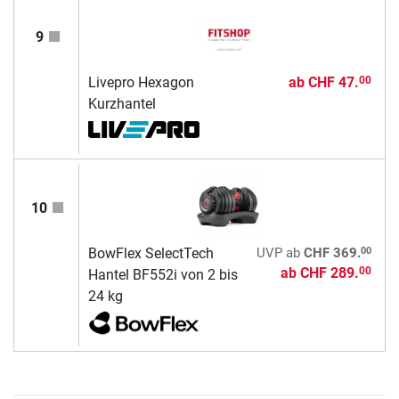
9
Livepro Hexagon
ab
CHF 47.
00
Kurzhantel
10
00
BowFlex SelectTech
UVP
ab
CHF 369.
ab
CHF 289.
00
Hantel BF552i von 2 bis
24 kg