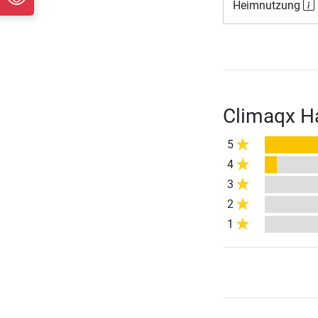
Heimnutzung
Climaqx Ha
5
4
3
2
1