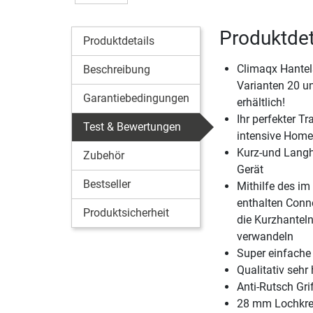
Produktdet
Produktdetails
Climaqx Hantel
Beschreibung
Varianten 20 u
Garantiebedingungen
erhältlich!
Ihr perfekter Tr
Test & Bewertungen
intensive Home
Kurz-und Langh
Zubehör
Gerät
Bestseller
Mithilfe des i
enthalten Conne
Produktsicherheit
die Kurzhanteln
verwandeln
Super einfache
Qualitativ sehr
Anti-Rutsch Grif
28 mm Lochkre