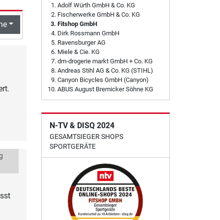
Adolf Würth GmbH & Co. KG
Fischerwerke GmbH & Co. KG
he
Fitshop GmbH
Dirk Rossmann GmbH
Ravensburger AG
Miele & Cie. KG
dm-drogerie markt GmbH + Co. KG
Andreas Stihl AG & Co. KG (STIHL)
Canyon Bicycles GmbH (Canyon)
rt.
ABUS August Bremicker Söhne KG
N-TV & DISQ 2024
GESAMTSIEGER SHOPS
SPORTGERÄTE
g
ässt