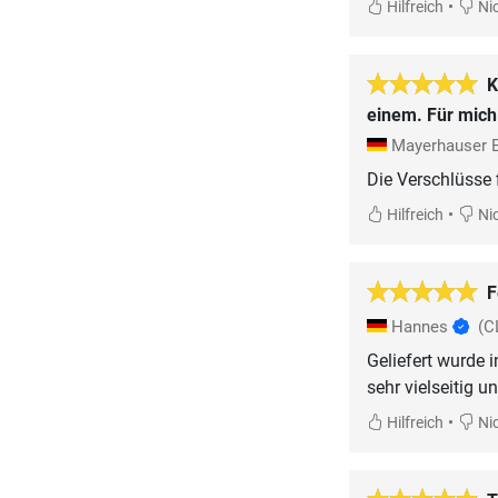
•
Hilfreich
Nic
K
einem. Für mich 
Mayerhauser 
Die Verschlüsse f
•
Hilfreich
Nic
F
Hannes
(C
Geliefert wurde 
sehr vielseitig u
•
Hilfreich
Nic