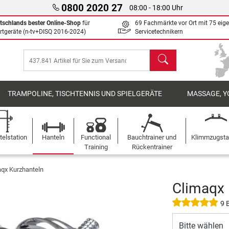
0800 2020 27
08:00 - 18:00 Uhr
tschlands bester Online-Shop
für
69 Fachmärkte vor Ort mit 75 eig
rtgeräte (n-tv+DISQ 2016-2024)
Servicetechnikern
Suchen
TRAMPOLINE, TISCHTENNIS UND SPIELGERÄTE
MASSAGE, Y
elstation
Hanteln
Functional
Bauchtrainer und
Klimmzugst
Training
Rückentrainer
aqx Kurzhanteln
Climaqx 
9 
Bitte wählen