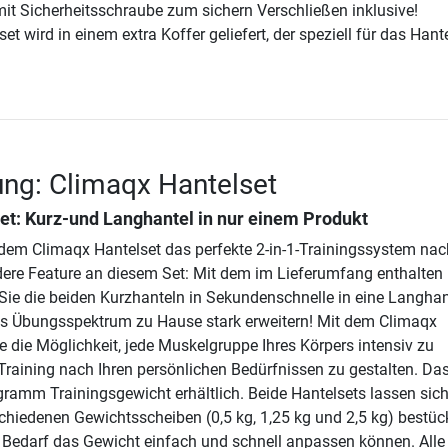
it Sicherheitsschraube zum sichern Verschließen inklusive!
t wird in einem extra Koffer geliefert, der speziell für das Hant
ng: Climaqx Hantelset
et: Kurz-und Langhantel in nur einem Produkt
 dem Climaqx Hantelset das perfekte 2-in-1-Trainingssystem nac
ere Feature an diesem Set: Mit dem im Lieferumfang enthalten
ie die beiden Kurzhanteln in Sekundenschnelle in eine Langhan
s Übungsspektrum zu Hause stark erweitern! Mit dem Climaqx
e die Möglichkeit, jede Muskelgruppe Ihres Körpers intensiv zu
Training nach Ihren persönlichen Bedürfnissen zu gestalten. Das
gramm Trainingsgewicht erhältlich. Beide Hantelsets lassen sic
schiedenen Gewichtsscheiben (0,5 kg, 1,25 kg und 2,5 kg) bestüc
 Bedarf das Gewicht einfach und schnell anpassen können. Alle