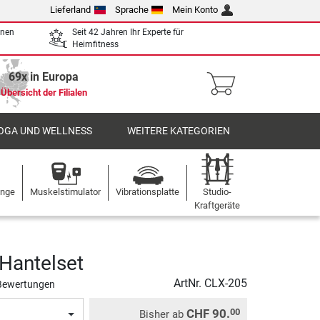
Lieferland
Sprache
Mein Konto
enen
Seit 42 Jahren Ihr Experte für
Heimfitness
69x in Europa
Übersicht der Filialen
OGA UND WELLNESS
WEITERE KATEGORIEN
ange
Muskelstimulator
Vibrationsplatte
Studio-
Kraftgeräte
Hantelset
ArtNr.
CLX-205
Bewertungen
CHF 90.
00
Bisher ab