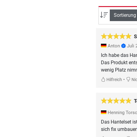
Sortierung
S
Anton
Juli
Ich habe das Han
Das Produkt ents
wenig Platz nimm
•
Hilfreich
Nic
T
Henning Tors
Das Hantelset ist
sich fix umbauen