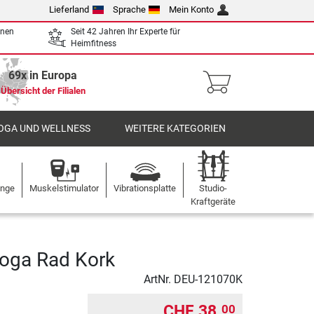
Lieferland
Sprache
Mein Konto
enen
Seit 42 Jahren Ihr Experte für
Heimfitness
69x in Europa
Übersicht der Filialen
OGA UND WELLNESS
WEITERE KATEGORIEN
ange
Muskelstimulator
Vibrationsplatte
Studio-
Kraftgeräte
oga Rad Kork
ArtNr.
DEU-121070K
CHF 38.
00