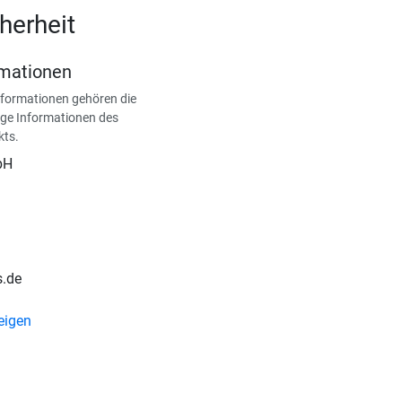
herheit
rmationen
nformationen gehören die
ge Informationen des
kts.
bH
s.de
eigen