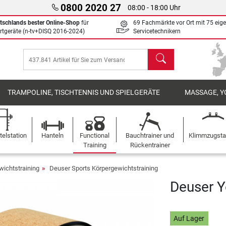
0800 2020 27
08:00 - 18:00 Uhr
tschlands bester Online-Shop
für
69 Fachmärkte vor Ort mit 75 eig
rtgeräte (n-tv+DISQ 2016-2024)
Servicetechnikern
Suchen
TRAMPOLINE, TISCHTENNIS UND SPIELGERÄTE
MASSAGE, Y
elstation
Hanteln
Functional
Bauchtrainer und
Klimmzugst
Training
Rückentrainer
wichtstraining
Deuser Sports Körpergewichtstraining
Deuser Y
Auf Lager