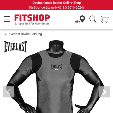
Deutschlands bester Online-Shop
für Sportgeräte (n-tv+DISQ 2016-2024)
69x
Everlast Boxbekleidung
Previous
Next