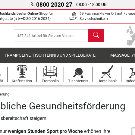
0800 2020 27
08:00 - 18:00 Uhr
tschlands bester Online-Shop
für
69 Fachmärkte vor Ort mit 75 eig
rtgeräte (n-tv+DISQ 2016-2024)
Servicetechnikern
Suchen
TRAMPOLINE, TISCHTENNIS UND SPIELGERÄTE
MASSAGE, Y
ät
Kraftstation
Trampolin
Tischtennis
Hantelbank
Indoo
derung
ebliche Gesundheitsförderung
sbereitschaft steigern
 nur
wenigen Stunden Sport pro Woche
erhöhen Ihre