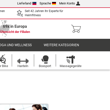
Lieferland
Sprache
Mein Konto
enen
Seit 42 Jahren Ihr Experte für
Heimfitness
69x in Europa
Übersicht der Filialen
OGA UND WELLNESS
WEITERE KATEGORIEN
r Bike
Hanteln
Boxsport
Massagegeräte