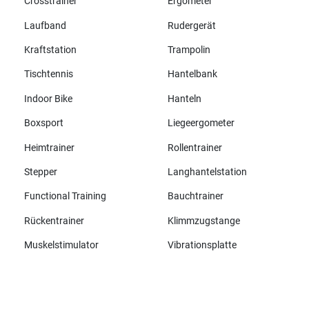
Crosstrainer
Ergometer
Laufband
Rudergerät
Kraftstation
Trampolin
Tischtennis
Hantelbank
Indoor Bike
Hanteln
Boxsport
Liegeergometer
Heimtrainer
Rollentrainer
Stepper
Langhantelstation
Functional Training
Bauchtrainer
Rückentrainer
Klimmzugstange
Muskelstimulator
Vibrationsplatte
Alle Marken