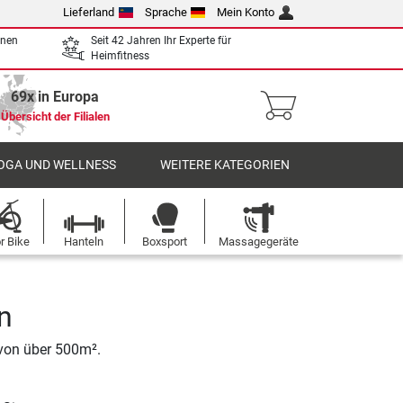
Lieferland
Sprache
Mein Konto
enen
Seit 42 Jahren Ihr Experte für
Heimfitness
69x in Europa
Übersicht der Filialen
OGA UND WELLNESS
WEITERE KATEGORIEN
r Bike
Hanteln
Boxsport
Massagegeräte
n
 von über 500m².