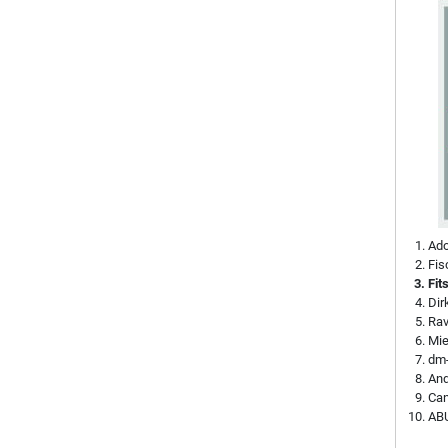
Ado
Fis
Fit
Di
Rav
Mie
dm-
And
Can
ABU