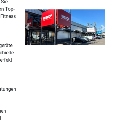
 Sie
on Top-
 Fitness
Previous
Next
geräte
schiede
erfekt
ratungen
gen
d