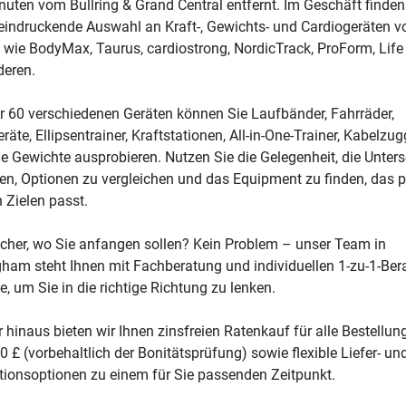
uten vom Bullring & Grand Central entfernt. Im Geschäft finden
eindruckende Auswahl an Kraft-, Gewichts- und Cardiogeräten v
wie BodyMax, Taurus, cardiostrong, NordicTrack, ProForm, Life
deren.
r 60 verschiedenen Geräten können Sie Laufbänder, Fahrräder,
räte, Ellipsentrainer, Kraftstationen, All-in-One-Trainer, Kabelzug
ie Gewichte ausprobieren. Nutzen Sie die Gelegenheit, die Unter
en, Optionen zu vergleichen und das Equipment zu finden, das p
n Zielen passt.
icher, wo Sie anfangen sollen? Kein Problem – unser Team in
ham steht Ihnen mit Fachberatung und individuellen 1-zu-1-Be
te, um Sie in die richtige Richtung zu lenken.
 hinaus bieten wir Ihnen zinsfreien Ratenkauf für alle Bestellun
0 £ (vorbehaltlich der Bonitätsprüfung) sowie flexible Liefer- un
ationsoptionen zu einem für Sie passenden Zeitpunkt.