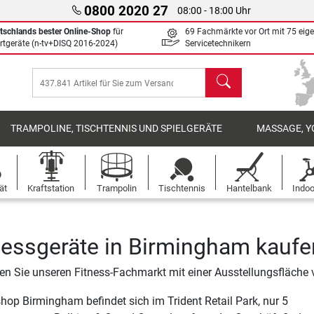
0800 2020 27
08:00 - 18:00 Uhr
tschlands bester Online-Shop
für
69 Fachmärkte vor Ort mit 75 eig
rtgeräte (n-tv+DISQ 2016-2024)
Servicetechnikern
Suchen
TRAMPOLINE, TISCHTENNIS UND SPIELGERÄTE
MASSAGE, Y
ät
Kraftstation
Trampolin
Tischtennis
Hantelbank
Indoo
nessgeräte in Birmingham kaufe
n Sie unseren Fitness-Fachmarkt mit einer Ausstellungsfläche
shop Birmingham befindet sich im Trident Retail Park, nur 5