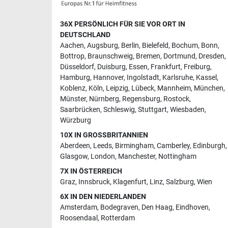
36X PERSÖNLICH FÜR SIE VOR ORT IN
DEUTSCHLAND
Aachen
,
Augsburg
,
Berlin
,
Bielefeld
,
Bochum
,
Bonn
,
Bottrop
,
Braunschweig
,
Bremen
,
Dortmund
,
Dresden
,
Düsseldorf
,
Duisburg
,
Essen
,
Frankfurt
,
Freiburg
,
Hamburg
,
Hannover
,
Ingolstadt
,
Karlsruhe
,
Kassel
,
Koblenz
,
Köln
,
Leipzig
,
Lübeck
,
Mannheim
,
München
,
Münster
,
Nürnberg
,
Regensburg
,
Rostock
,
Saarbrücken
,
Schleswig
,
Stuttgart
,
Wiesbaden
,
Würzburg
10X IN GROSSBRITANNIEN
Aberdeen
,
Leeds
,
Birmingham
,
Camberley
,
Edinburgh
,
Glasgow
,
London
,
Manchester
,
Nottingham
7X IN ÖSTERREICH
Graz
,
Innsbruck
,
Klagenfurt
,
Linz
,
Salzburg
,
Wien
6X IN DEN NIEDERLANDEN
Amsterdam
,
Bodegraven
,
Den Haag
,
Eindhoven
,
Roosendaal
,
Rotterdam