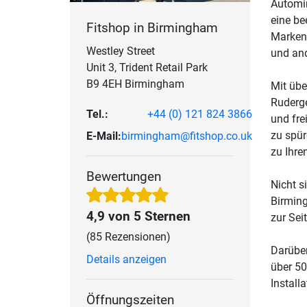
Automin
eine be
Fitshop in Birmingham
Marken 
Westley Street
und an
Unit 3, Trident Retail Park
B9 4EH Birmingham
Mit übe
Ruderge
Tel.:
+44 (0) 121 824 3866
und fre
zu spür
E-Mail:
birmingham@fitshop.co.uk
zu Ihre
Bewertungen
Nicht s
Birming
4,9 von 5 Sternen
zur Sei
(85 Rezensionen)
Darüber
Details anzeigen
über 50
Install
Öffnungszeiten