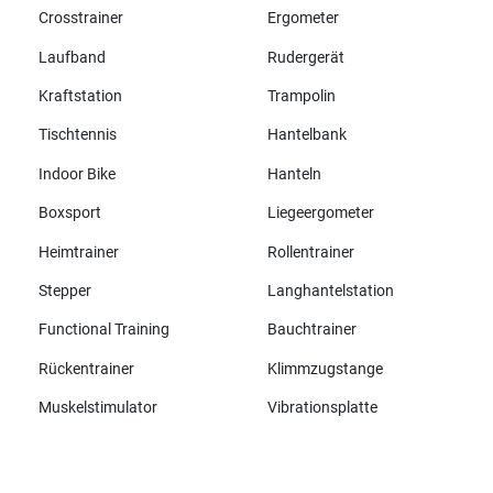
Crosstrainer
Ergometer
Laufband
Rudergerät
Kraftstation
Trampolin
Tischtennis
Hantelbank
Indoor Bike
Hanteln
Boxsport
Liegeergometer
Heimtrainer
Rollentrainer
Stepper
Langhantelstation
Functional Training
Bauchtrainer
Rückentrainer
Klimmzugstange
Muskelstimulator
Vibrationsplatte
Alle Marken