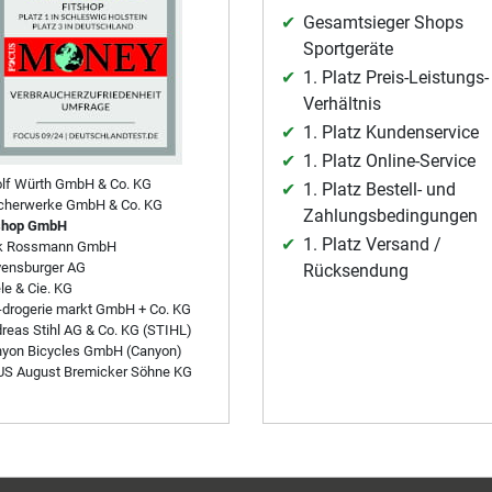
Gesamtsieger Shops
Sportgeräte
1. Platz Preis-Leistungs-
Verhältnis
1. Platz Kundenservice
1. Platz Online-Service
lf Würth GmbH & Co. KG
1. Platz Bestell- und
cherwerke GmbH & Co. KG
Zahlungsbedingungen
shop GmbH
1. Platz Versand /
rk Rossmann GmbH
ensburger AG
Rücksendung
le & Cie. KG
drogerie markt GmbH + Co. KG
reas Stihl AG & Co. KG (STIHL)
yon Bicycles GmbH (Canyon)
S August Bremicker Söhne KG