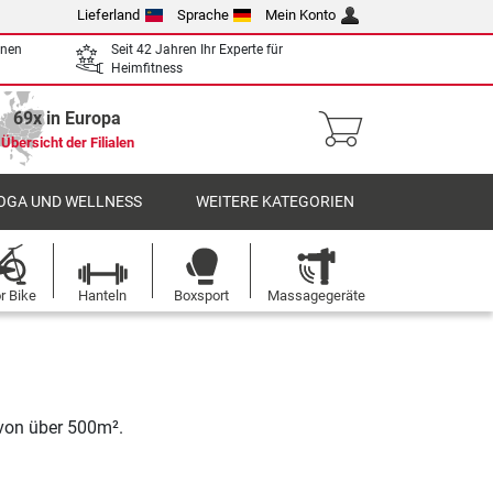
Lieferland
Sprache
Mein Konto
enen
Seit 42 Jahren Ihr Experte für
Heimfitness
69x in Europa
Übersicht der Filialen
OGA UND WELLNESS
WEITERE KATEGORIEN
r Bike
Hanteln
Boxsport
Massagegeräte
 von über 500m².