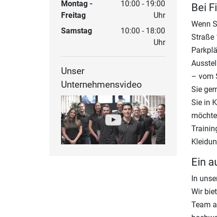
Montag -
10:00 - 19:00
Bei F
Freitag
Uhr
Wenn Si
Samstag
10:00 - 18:00
Straße 
Uhr
Parkplä
Ausstel
Unser
– vom S
Unternehmensvideo
Sie ger
Sie in 
möchten
Trainin
Kleidun
Ein a
In unse
Wir bie
Team au