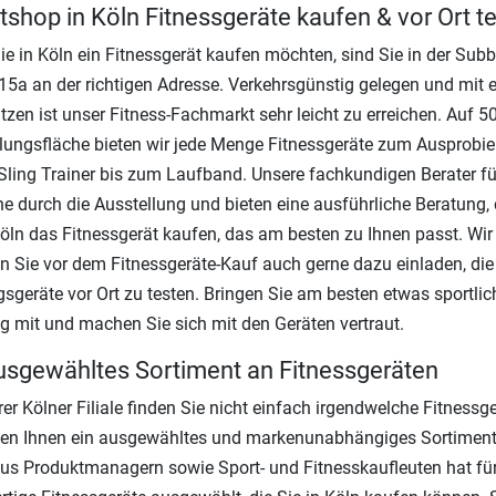
itshop in Köln Fitnessgeräte kaufen & vor Ort t
e in Köln ein Fitnessgerät kaufen möchten, sind Sie in der Subb
15a an der richtigen Adresse. Verkehrsgünstig gelegen und mit 
tzen ist unser Fitness-Fachmarkt sehr leicht zu erreichen. Auf 5
lungsfläche bieten wir jede Menge Fitnessgeräte zum Ausprobie
ling Trainer bis zum Laufband. Unsere fachkundigen Berater f
ne durch die Ausstellung und bieten eine ausführliche Beratung,
Köln das Fitnessgerät kaufen, das am besten zu Ihnen passt. Wir
 Sie vor dem Fitnessgeräte-Kauf auch gerne dazu einladen, die
gsgeräte vor Ort zu testen. Bringen Sie am besten etwas sportlic
g mit und machen Sie sich mit den Geräten vertraut.
usgewähltes Sortiment an Fitnessgeräten
rer Kölner Filiale finden Sie nicht einfach irgendwelche Fitnessge
ten Ihnen ein ausgewähltes und markenunabhängiges Sortiment
s Produktmanagern sowie Sport- und Fitnesskaufleuten hat für