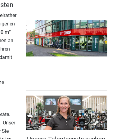
esten
elrather
eigenen
00 m²
ren an
Previous
Next
ühren
 damit
he
räte.
. Unser
 Sie
Unsere Talentscouts suchen