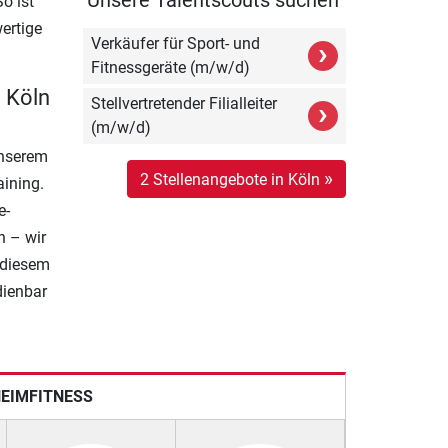
o ist
wertige
Verkäufer für Sport- und
›
Fitnessgeräte (m/w/d)
n Köln
Stellvertretender Filialleiter
›
(m/w/d)
unserem
»
2 Stellenangebote in Köln
aining.
e-
n – wir
t diesem
dienbar
HEIMFITNESS