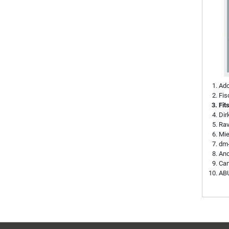
Ado
Fis
Fit
Di
Rav
Mie
dm-
And
Can
ABU