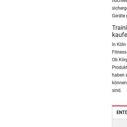
hochwer
sicherg
Geräte 
Train
kauf
In Köln
Fitness
Ob Körp
Produkt
haben a
können 
sind.
ENTD