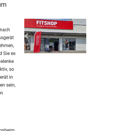
zum
 nach
ssgerät
Previous
Next
nehmen,
d Sie es
Gelenke
ktiv, so
erät in
n sein,
en
Mannheim