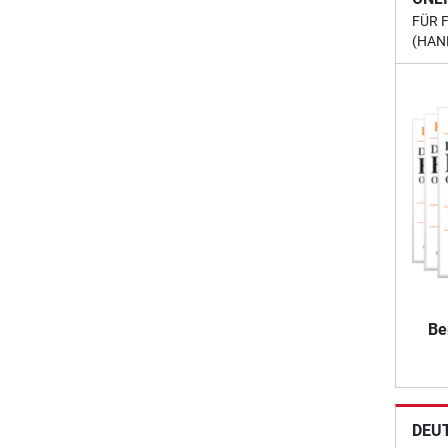
FÜR 
(HAN
Be
DEU