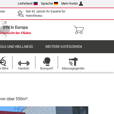
Lieferland
Sprache
Mein Konto
enen
Seit 42 Jahren Ihr Experte für
Heimfitness
69x in Europa
Übersicht der Filialen
OGA UND WELLNESS
WEITERE KATEGORIEN
r Bike
Hanteln
Boxsport
Massagegeräte
 von über 550m².