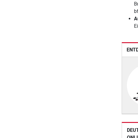
B
bf
A
Ei
ENTD
DEU
ONL