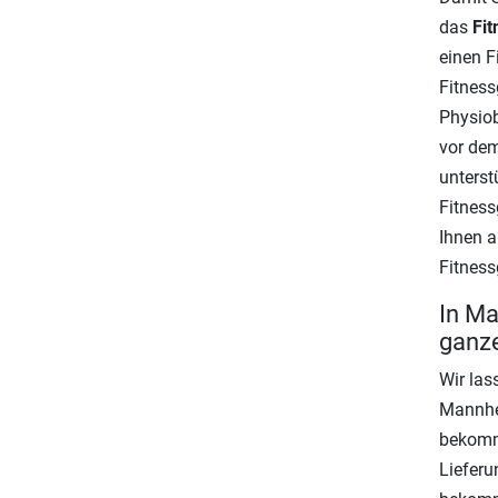
das
Fit
einen F
Fitness
Physiob
vor dem
unterst
Fitness
Ihnen a
Fitness
In Ma
ganze
Wir las
Mannhei
bekomme
Lieferu