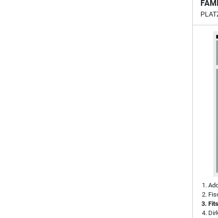
FAM
PLAT
Ado
Fis
Fit
Di