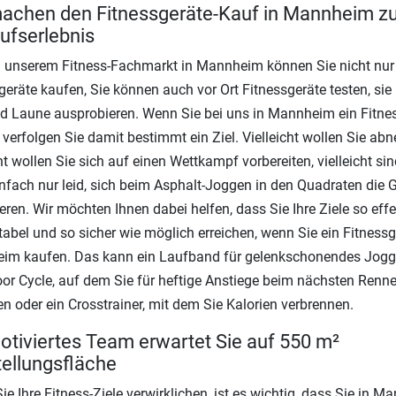
achen den Fitnessgeräte-Kauf in Mannheim 
ufserlebnis
 unserem Fitness-Fachmarkt in Mannheim können Sie nicht nur
geräte kaufen, Sie können auch vor Ort Fitnessgeräte testen, sie
d Laune ausprobieren. Wenn Sie bei uns in Mannheim ein Fitne
 verfolgen Sie damit bestimmt ein Ziel. Vielleicht wollen Sie ab
cht wollen Sie sich auf einen Wettkampf vorbereiten, vielleicht sin
nfach nur leid, sich beim Asphalt-Joggen in den Quadraten die 
ieren. Wir möchten Ihnen dabei helfen, dass Sie Ihre Ziele so effe
abel und so sicher wie möglich erreichen, wenn Sie ein Fitnessg
im kaufen. Das kann ein Laufband für gelenkschonendes Jogge
oor Cycle, auf dem Sie für heftige Anstiege beim nächsten Renn
ren oder ein Crosstrainer, mit dem Sie Kalorien verbrennen.
otiviertes Team erwartet Sie auf 550 m²
ellungsfläche
ie Ihre Fitness-Ziele verwirklichen, ist es wichtig, dass Sie in 