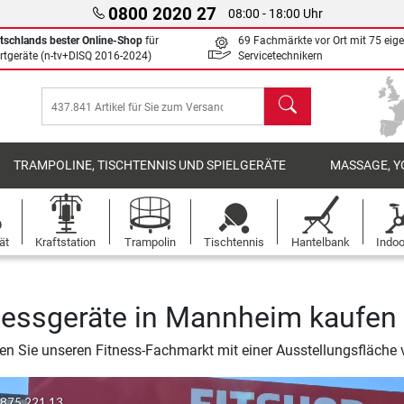
0800 2020 27
08:00 - 18:00 Uhr
tschlands bester Online-Shop
für
69 Fachmärkte vor Ort mit 75 eig
rtgeräte (n-tv+DISQ 2016-2024)
Servicetechnikern
Suchen
TRAMPOLINE, TISCHTENNIS UND SPIELGERÄTE
MASSAGE, Y
ät
Kraftstation
Trampolin
Tischtennis
Hantelbank
Indoo
nessgeräte in Mannheim kaufen
n Sie unseren Fitness-Fachmarkt mit einer Ausstellungsfläche