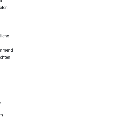
it
ieten
liche
kommend
echten
i
em