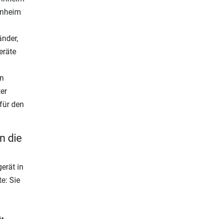
nnheim
änder,
eräte
in
er
für den
n die
erät in
e: Sie