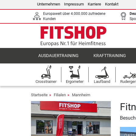
Unternehmen
Impressum
Karriere
Kontakt
Europaweit über 4.000.000 zufriedene
Deu
Kunden
Spo
AUSDAUERTRAINING
KRAFTTRAINING
Crosstrainer
Ergometer
Laufband
Ruderger
Startseite
Filialen
Mannheim
Fit
Besuche