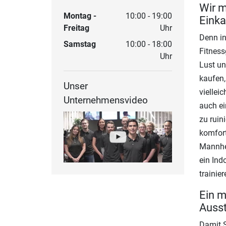
Wir m
Montag -
10:00 - 19:00
Einka
Freitag
Uhr
Denn in
Samstag
10:00 - 18:00
Fitness
Uhr
Lust un
kaufen,
Unser
viellei
Unternehmensvideo
auch ei
zu ruin
komfort
Mannhe
ein Ind
trainie
Ein m
Ausst
Damit S