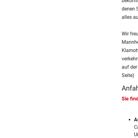
bekomme
denen S
alles a
Wir fre
Mannhei
Klamott
verkehr
auf der
Seite)
Anfah
Sie fin
A
C
U