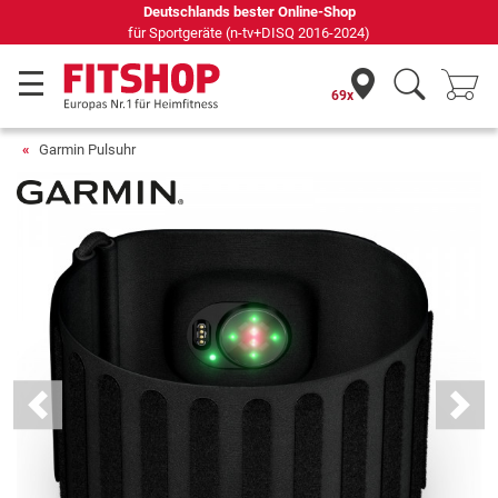
Deutschlands bester Online-Shop
für Sportgeräte (n-tv+DISQ 2016-2024)
69x
Garmin Pulsuhr
Previous
Next