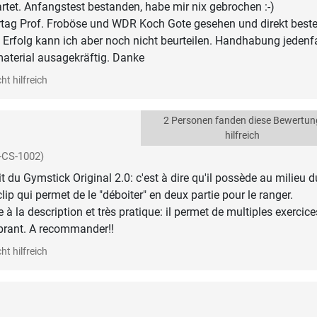
rtet. Anfangstest bestanden, habe mir nix gebrochen :-)
tag Prof. Froböse und WDR Koch Gote gesehen und direkt bestel
 Erfolg kann ich aber noch nicht beurteilen. Handhabung jedenfa
material ausagekräftig. Danke
ht hilfreich
2 Personen fanden diese Bewertun
hilfreich
-CS-1002)
git du Gymstick Original 2.0: c'est à dire qu'il possède au milieu d
lip qui permet de le "déboiter" en deux partie pour le ranger.
à la description et très pratique: il permet de multiples exercice
brant. A recommander!!
ht hilfreich