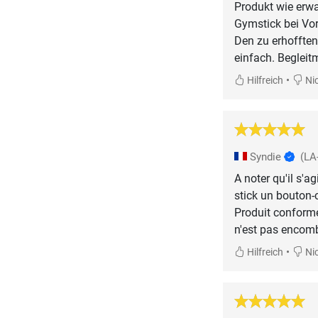
Produkt wie erwa
Gymstick bei Vor
Den zu erhofften
einfach. Begleit
•
Hilfreich
Nic
Syndie
(LA
A noter qu'il s'a
stick un bouton-c
Produit conforme 
n'est pas encom
•
Hilfreich
Nic