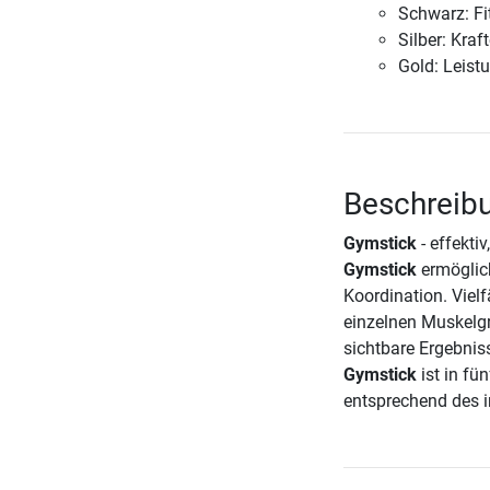
Schwarz: Fit
Silber: Kraf
Gold: Leistu
Beschreibu
Gymstick
- effekti
Gymstick
ermöglich
Koordination. Viel
einzelnen Muskelgr
sichtbare Ergebnis
Gymstick
ist in fü
entsprechend des i