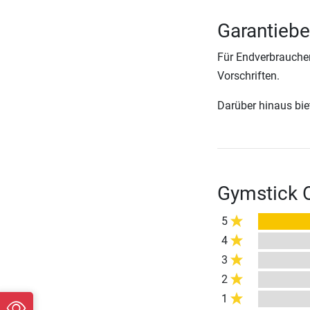
Garantiebe
Für Endverbraucher
Vorschriften.
Darüber hinaus biete
Gymstick O
5
4
3
2
1