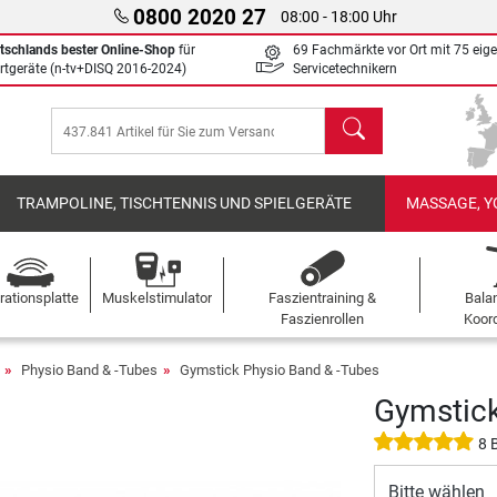
0800 2020 27
08:00 - 18:00 Uhr
tschlands bester Online-Shop
für
69 Fachmärkte vor Ort mit 75 eig
rtgeräte (n-tv+DISQ 2016-2024)
Servicetechnikern
Suchen
TRAMPOLINE, TISCHTENNIS UND SPIELGERÄTE
MASSAGE, Y
rationsplatte
Muskelstimulator
Faszientraining &
Bala
Faszienrollen
Koord
Physio Band & -Tubes
Gymstick Physio Band & -Tubes
Gymstick
8 
Bitte wählen