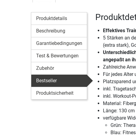
Produktdet
Produktdetails
Effektives Tra
Beschreibung
5 Stärken an de
Garantiebedingungen
(extra stark), G
Unterschiedlich
Test & Bewertungen
angepaßt an ihr
Zahlreiche An
Zubehör
Für jedes Alter
Bestseller
Platzsparend u
inkl. Tragetasc
Produktsicherheit
inkl. Workout-P
Material: Fiber
Länge: 130 cm
verfügbare Wid
Grün: Thera
Blau: Fitnes