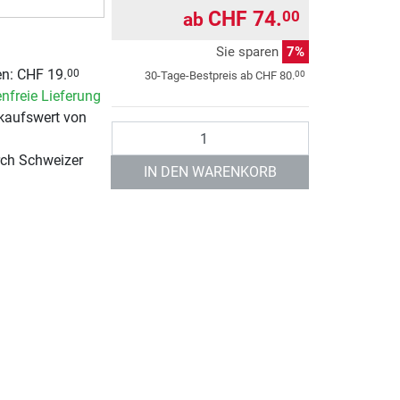
CHF 74.
00
ab
Sie sparen
7%
n: CHF 19.
00
00
30-Tage-Bestpreis ab
CHF 80.
nfreie Lieferung
kaufswert von
Anzahl
rch Schweizer
IN DEN WARENKORB