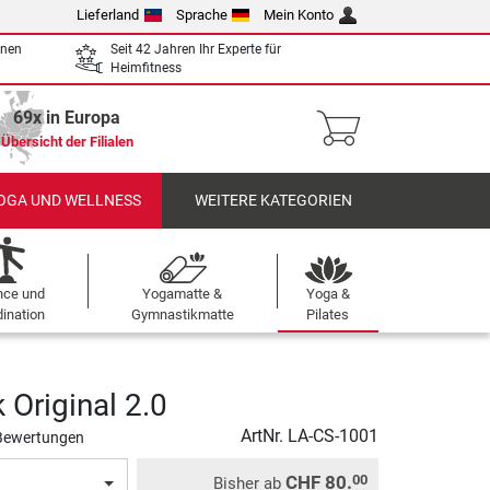
Lieferland
Sprache
Mein Konto
enen
Seit 42 Jahren Ihr Experte für
Heimfitness
69x in Europa
Übersicht der Filialen
OGA UND WELLNESS
WEITERE KATEGORIEN
nce und
Yogamatte &
Yoga &
ination
Gymnastikmatte
Pilates
 Original 2.0
ArtNr.
LA-CS-1001
Bewertungen
CHF 80.
00
Bisher ab