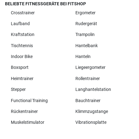
BELIEBTE FITNESSGERÄTE BEI FITSHOP
Crosstrainer
Ergometer
Laufband
Rudergerät
Kraftstation
Trampolin
Tischtennis
Hantelbank
Indoor Bike
Hanteln
Boxsport
Liegeergometer
Heimtrainer
Rollentrainer
Stepper
Langhantelstation
Functional Training
Bauchtrainer
Rückentrainer
Klimmzugstange
Muskelstimulator
Vibrationsplatte
Alle Marken