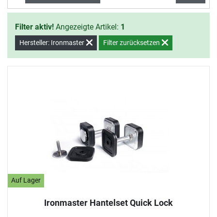
Kurzhanteln, die z.T. aus Kunststoff
gefertigt sind, bestehen die
Filter aktiv!
Angezeigte Artikel:
1
Ironmaster Kurzhanteln aus
geschweißtem Stahl (Handgriffe)
Hersteller: Ironmaster
Filter zurücksetzen
und hochwertigem Gusseisen
(Hantelscheiben).
Auf Lager
Ironmaster Hantelset Quick Lock