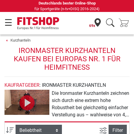
Deutschlands bester Online-Shop
für Sportgeräte (n-tv+DISQ 2016-2024)
69x
Kurzhanteln
IRONMASTER KURZHANTELN
KAUFEN BEI EUROPAS NR. 1 FÜR
HEIMFITNESS
KAUFRATGEBER
: IRONMASTER KURZHANTELN
Die Ironmaster Kurzhanteln zeichnen
sich durch eine extrem hohe
Robustheit bei gleichzeitig einfacher
Verstellung aus – wahlweise von 4,5
kg bis 20,5 kg bzw. 34 kg. Im
Gegensatz zu anderen verstellbaren
Ansicht filte
Sortierung
Filter