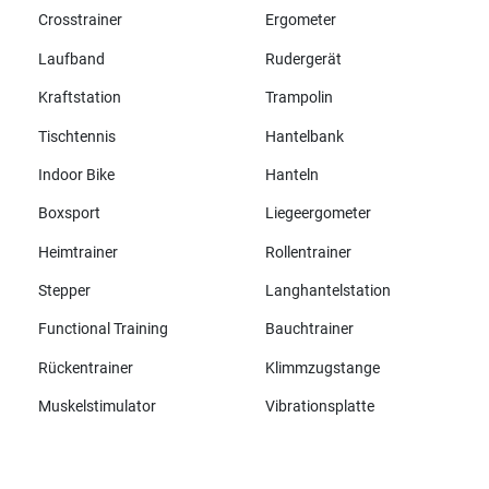
Crosstrainer
Ergometer
Laufband
Rudergerät
Kraftstation
Trampolin
Tischtennis
Hantelbank
Indoor Bike
Hanteln
Boxsport
Liegeergometer
Heimtrainer
Rollentrainer
Stepper
Langhantelstation
Functional Training
Bauchtrainer
Rückentrainer
Klimmzugstange
Muskelstimulator
Vibrationsplatte
Alle Marken