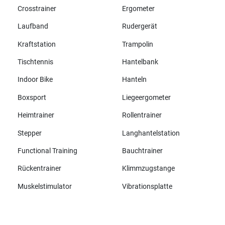
Crosstrainer
Ergometer
Laufband
Rudergerät
Kraftstation
Trampolin
Tischtennis
Hantelbank
Indoor Bike
Hanteln
Boxsport
Liegeergometer
Heimtrainer
Rollentrainer
Stepper
Langhantelstation
Functional Training
Bauchtrainer
Rückentrainer
Klimmzugstange
Muskelstimulator
Vibrationsplatte
Alle Marken