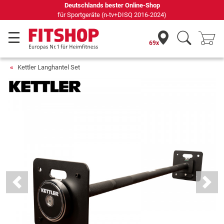
Deutschlands bester Online-Shop
für Sportgeräte (n-tv+DISQ 2016-2024)
69x
Kettler Langhantel Set
Previous
Next