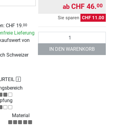
CHF 46.
00
ab
Sie sparen
CHF 11.00
n: CHF 19.
00
nfreie Lieferung
Anzahl
kaufswert von
IN DEN WARENKORB
rch Schweizer
URTEIL
gsbereich
pfung
Material