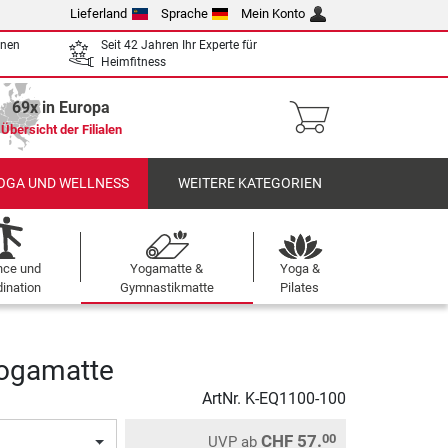
Lieferland
Sprache
Mein Konto
enen
Seit 42 Jahren Ihr Experte für
Heimfitness
69x in Europa
Übersicht der Filialen
OGA UND WELLNESS
WEITERE KATEGORIEN
nce und
Yogamatte &
Yoga &
ination
Gymnastikmatte
Pilates
Yogamatte
ArtNr.
K-EQ1100-100
CHF 57.
00
UVP
ab