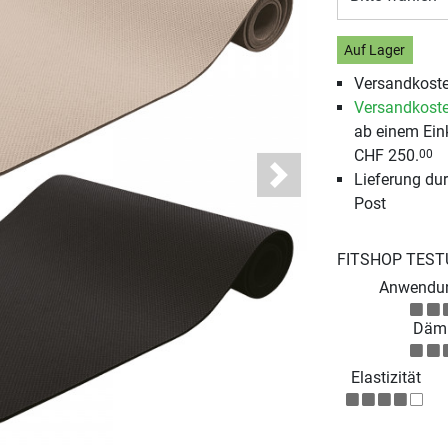
Auf Lager
Versandkoste
Versandkoste
ab einem Ein
CHF 250.
00
Lieferung du
Next
Post
FITSHOP TEST
Anwendun
Däm
Elastizität