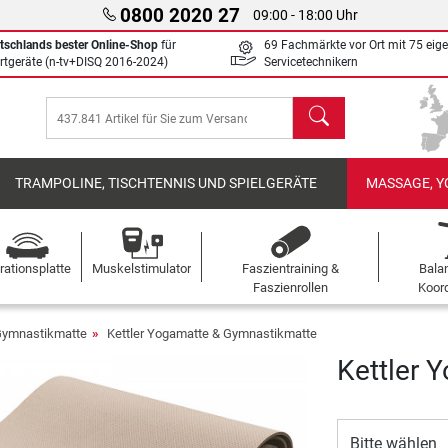
0800 2020 27
09:00 - 18:00 Uhr
tschlands bester Online-Shop
für
69 Fachmärkte vor Ort mit 75 eig
rtgeräte (n-tv+DISQ 2016-2024)
Servicetechnikern
Suchen
TRAMPOLINE, TISCHTENNIS UND SPIELGERÄTE
MASSAGE, Y
rationsplatte
Muskelstimulator
Faszientraining &
Bala
Faszienrollen
Koord
Gymnastikmatte
Kettler Yogamatte & Gymnastikmatte
Kettler 
Bitte wählen