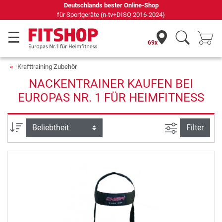
Deutschlands bester Online-Shop
für Sportgeräte (n-tv+DISQ 2016-2024)
69x
Krafttraining Zubehör
NACKENTRAINER KAUFEN BEI
EUROPAS NR. 1 FÜR HEIMFITNESS
Ansicht filte
Sortierung
Filter