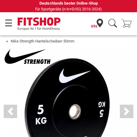
Deutschlands bester Online-Shop
für Sportgeräte (n-tv+DISQ 2016-2024)
69x
Nike Strength Hantelscheiben 50mm
Previous
Next