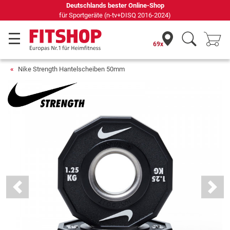
Deutschlands bester Online-Shop
für Sportgeräte (n-tv+DISQ 2016-2024)
69x
Nike Strength Hantelscheiben 50mm
Previous
Next