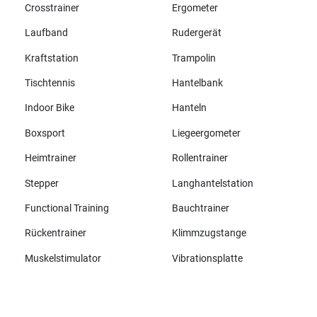
Crosstrainer
Ergometer
Laufband
Rudergerät
Kraftstation
Trampolin
Tischtennis
Hantelbank
Indoor Bike
Hanteln
Boxsport
Liegeergometer
Heimtrainer
Rollentrainer
Stepper
Langhantelstation
Functional Training
Bauchtrainer
Rückentrainer
Klimmzugstange
Muskelstimulator
Vibrationsplatte
Alle Marken