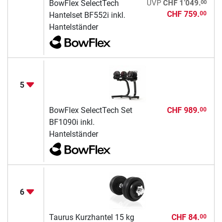
00
BowFlex SelectTech
UVP
CHF 1’049.
CHF 759.
00
Hantelset BF552i inkl.
Hantelständer
5
BowFlex SelectTech Set
CHF 989.
00
BF1090i inkl.
Hantelständer
6
Taurus Kurzhantel 15 kg
CHF 84.
00