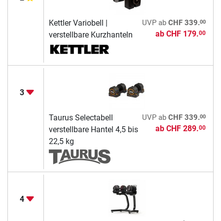
00
Kettler Variobell |
UVP
ab
CHF 339.
ab
CHF 179.
00
verstellbare Kurzhanteln
3
00
Taurus Selectabell
UVP
ab
CHF 339.
ab
CHF 289.
00
verstellbare Hantel 4,5 bis
22,5 kg
4