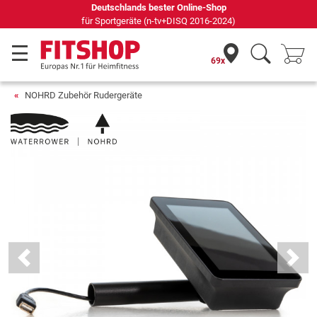
Deutschlands bester Online-Shop
für Sportgeräte (n-tv+DISQ 2016-2024)
69x
NOHRD Zubehör Rudergeräte
Previous
Next