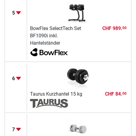
5
BowFlex SelectTech Set
CHF 989.
00
BF1090i inkl.
Hantelständer
6
Taurus Kurzhantel 15 kg
CHF 84.
00
7