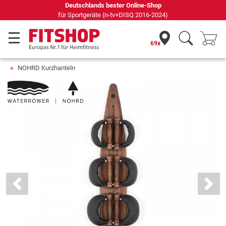
Seit 42 Jahren Ihr Experte für Heimfitness
69x
NOHRD Kurzhanteln
Previous
Next