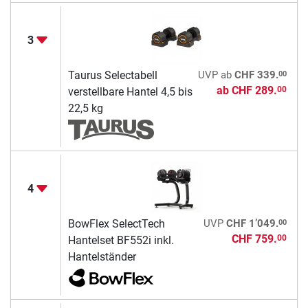
3
00
Taurus Selectabell
UVP
ab
CHF 339.
ab
CHF 289.
00
verstellbare Hantel 4,5 bis
22,5 kg
4
00
BowFlex SelectTech
UVP
CHF 1’049.
CHF 759.
00
Hantelset BF552i inkl.
Hantelständer