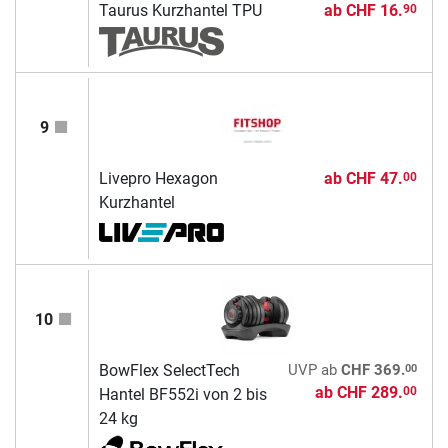
Taurus Kurzhantel TPU
ab
CHF 16.
90
9
Livepro Hexagon
ab
CHF 47.
00
Kurzhantel
10
00
BowFlex SelectTech
UVP
ab
CHF 369.
ab
CHF 289.
00
Hantel BF552i von 2 bis
24 kg