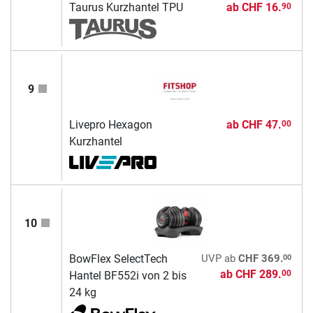
Taurus Kurzhantel TPU
ab
CHF 16.
90
9
Livepro Hexagon
ab
CHF 47.
00
Kurzhantel
10
00
BowFlex SelectTech
UVP
ab
CHF 369.
ab
CHF 289.
00
Hantel BF552i von 2 bis
24 kg