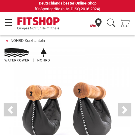
Seit 42 Jahren Ihr Experte für Heimfitness
69x
NOHRD Kurzhanteln
Previous
Next