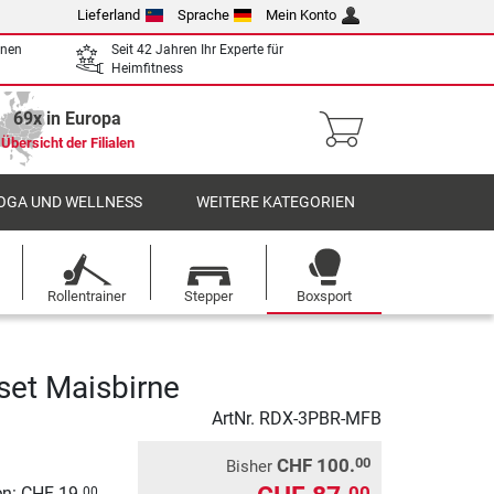
Lieferland
Sprache
Mein Konto
enen
Seit 42 Jahren Ihr Experte für
Heimfitness
69x in Europa
Übersicht der Filialen
OGA UND WELLNESS
WEITERE KATEGORIEN
Rollentrainer
Stepper
Boxsport
et Maisbirne
ArtNr.
RDX-3PBR-MFB
CHF 100.
00
Bisher
00
n: CHF 19.
00