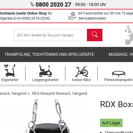
0800 2020 27
09:00 - 18:00 Uhr
tschlands bester Online-Shop
für
69 Fachmärkte vor Ort mit 75 eig
rtgeräte (n-tv+DISQ 2016-2024)
Servicetechnikern
Suchen
TRAMPOLINE, TISCHTENNIS UND SPIELGERÄTE
MASSAGE, Y
Ergometer
Liegeergometer
Indoor Bike
Fitnesstrampolin
xsack, hängend
RDX Boxsport Boxsack, hängend
RDX Boxs
Auf Lager
Versandkoste