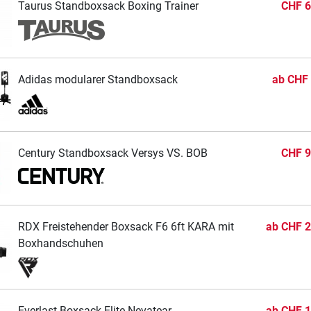
Taurus Standboxsack Boxing Trainer
CHF 6
Adidas modularer Standboxsack
ab
CHF 
Century Standboxsack Versys VS. BOB
CHF 9
RDX Freistehender Boxsack F6 6ft KARA mit
ab
CHF 2
Boxhandschuhen
Everlast Boxsack Elite Nevatear
ab
CHF 1