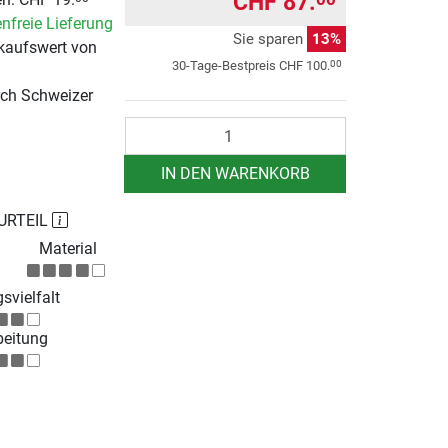
CHF 87.
nfreie Lieferung
Sie sparen
13%
kaufswert von
00
30-Tage-Bestpreis
CHF 100.
rch Schweizer
Anzahl
IN DEN WARENKORB
URTEIL
Material
svielfalt
beitung