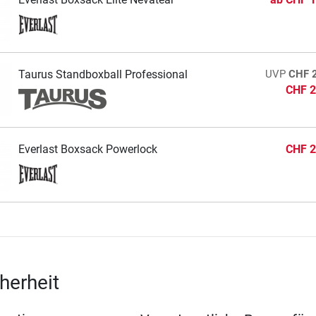
Taurus Standboxball Professional
UVP
CHF 
CHF 2
Everlast Boxsack Powerlock
CHF 2
herheit