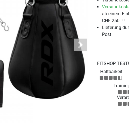
Versandkoste
ab einem Ein
CHF 250.
00
Lieferung du
Post
Next
FITSHOP TEST
Haltbarkeit
Training
Verar