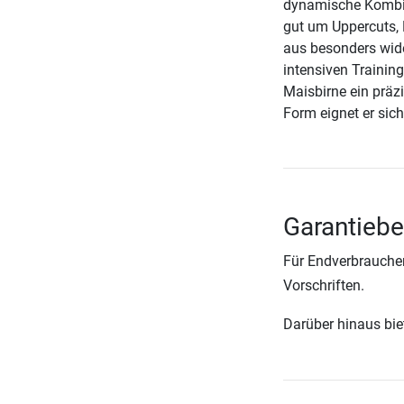
dynamische Kombin
gut um Uppercuts, 
aus besonders wide
intensiven Trainin
Maisbirne ein präz
Form eignet er sic
Garantieb
Für Endverbraucher
Vorschriften.
Darüber hinaus biete