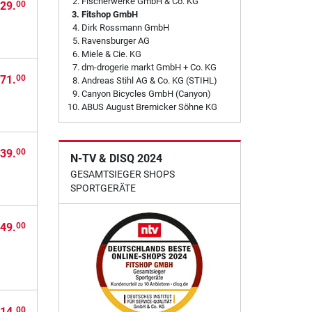
Fischerwerke GmbH & Co. KG
29.
00
Fitshop GmbH
Dirk Rossmann GmbH
Ravensburger AG
Miele & Cie. KG
dm-drogerie markt GmbH + Co. KG
71.
00
Andreas Stihl AG & Co. KG (STIHL)
Canyon Bicycles GmbH (Canyon)
ABUS August Bremicker Söhne KG
39.
00
N-TV & DISQ 2024
GESAMTSIEGER SHOPS
SPORTGERÄTE
49.
00
14.
00