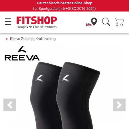
Deutschlands bester Online-Shop
für Sportgeräte (n-tv+DISQ 2016-2024)
69x
Reeva Zubehör Krafttraining
Previous
Next