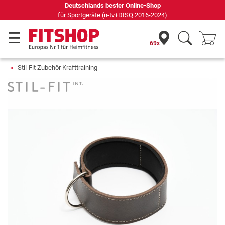
Deutschlands bester Online-Shop
für Sportgeräte (n-tv+DISQ 2016-2024)
69x
Stil-Fit Zubehör Krafttraining