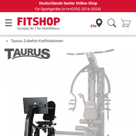
Deutschlands bester Online-Shop
für Sportgeräte (n-tv+DISQ 2016-2024)
69x
Taurus Zubehör Kraftstationen