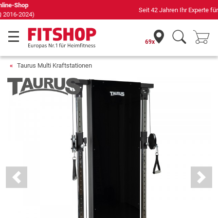
Seit 42 Jahren Ihr Experte für Heimfitness
69x
Taurus Multi Kraftstationen
Previous
Next