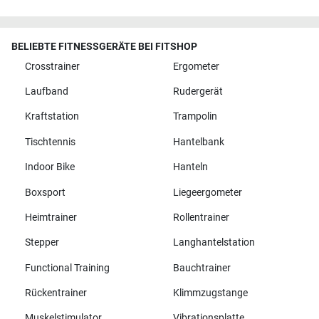
BELIEBTE FITNESSGERÄTE BEI FITSHOP
Crosstrainer
Ergometer
Laufband
Rudergerät
Kraftstation
Trampolin
Tischtennis
Hantelbank
Indoor Bike
Hanteln
Boxsport
Liegeergometer
Heimtrainer
Rollentrainer
Stepper
Langhantelstation
Functional Training
Bauchtrainer
Rückentrainer
Klimmzugstange
Muskelstimulator
Vibrationsplatte