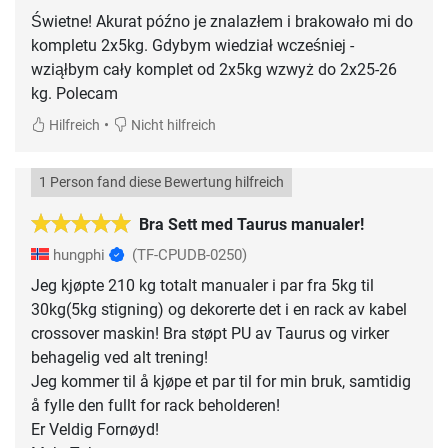
Świetne! Akurat późno je znalazłem i brakowało mi do
kompletu 2x5kg. Gdybym wiedział wcześniej -
wziąłbym cały komplet od 2x5kg wzwyż do 2x25-26
kg. Polecam
•
Hilfreich
Nicht hilfreich
1 Person fand diese Bewertung hilfreich
Bra Sett med Taurus manualer!
hungphi
(TF-CPUDB-0250)
Jeg kjøpte 210 kg totalt manualer i par fra 5kg til
30kg(5kg stigning) og dekorerte det i en rack av kabel
crossover maskin! Bra støpt PU av Taurus og virker
behagelig ved alt trening!
Jeg kommer til å kjøpe et par til for min bruk, samtidig
å fylle den fullt for rack beholderen!
Er Veldig Fornøyd!