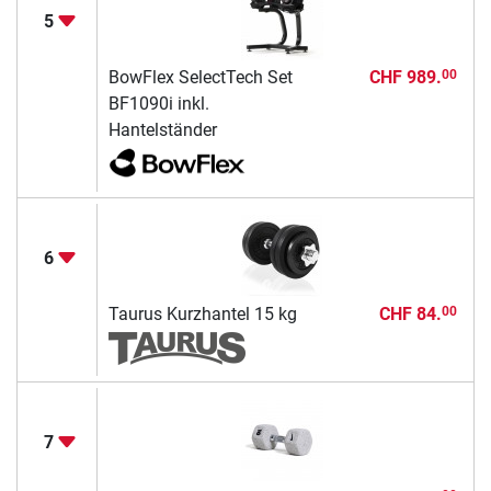
5
BowFlex SelectTech Set
CHF 989.
00
BF1090i inkl.
Hantelständer
6
Taurus Kurzhantel 15 kg
CHF 84.
00
7