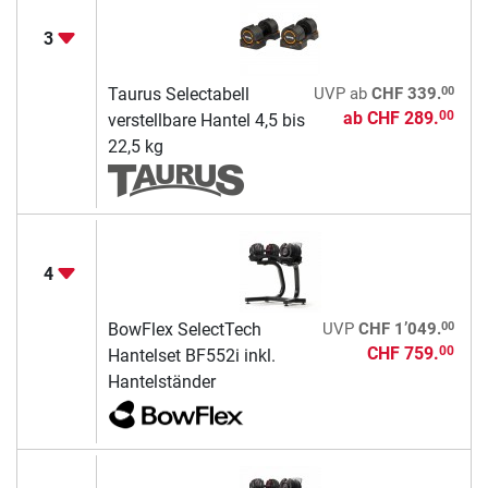
3
00
Taurus Selectabell
UVP
ab
CHF 339.
ab
CHF 289.
00
verstellbare Hantel 4,5 bis
22,5 kg
4
00
BowFlex SelectTech
UVP
CHF 1’049.
CHF 759.
00
Hantelset BF552i inkl.
Hantelständer