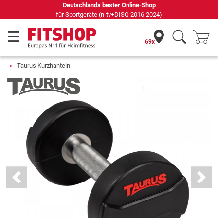
Seit 42 Jahren Ihr Experte für Heimfitness
69x
Taurus Kurzhanteln
Previous
Next