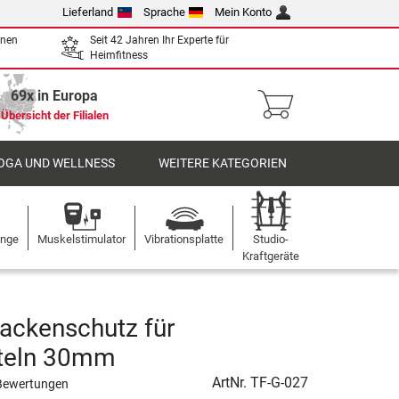
Lieferland
Sprache
Mein Konto
enen
Seit 42 Jahren Ihr Experte für
Heimfitness
69x in Europa
Übersicht der Filialen
OGA UND WELLNESS
WEITERE KATEGORIEN
ange
Muskelstimulator
Vibrationsplatte
Studio-
Kraftgeräte
ackenschutz für
teln 30mm
ArtNr.
TF-G-027
Bewertungen