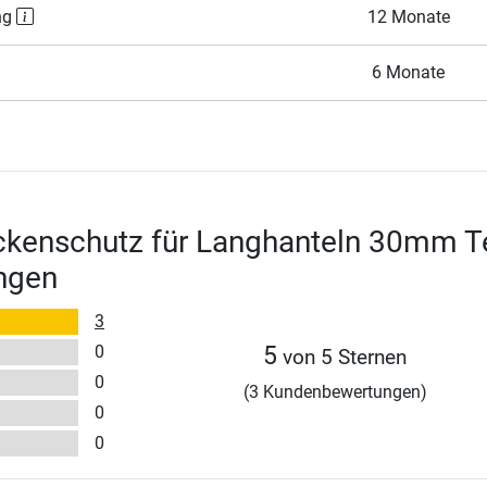
ng
12 Monate
6 Monate
ckenschutz für Langhanteln 30mm T
ngen
3
0
5
von 5 Sternen
0
(3 Kundenbewertungen)
0
0