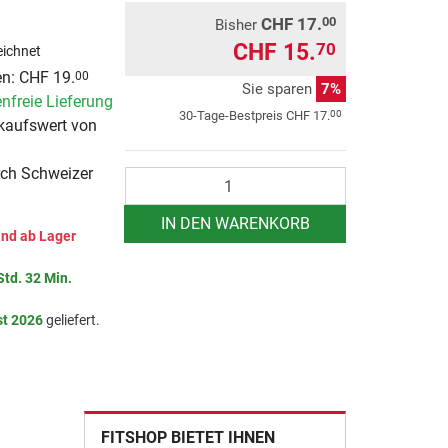
CHF 17.
00
Bisher
CHF 15.
70
ichnet
n: CHF 19.
00
Sie sparen
7%
nfreie Lieferung
00
30-Tage-Bestpreis
CHF 17.
kaufswert von
rch Schweizer
Anzahl
IN DEN WARENKORB
nd ab Lager
Std. 32 Min.
st 2026
geliefert.
FITSHOP BIETET IHNEN