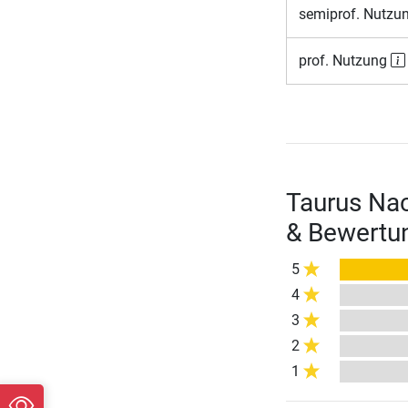
semiprof. Nutzu
prof. Nutzung
Taurus Na
& Bewertu
5
4
3
2
1