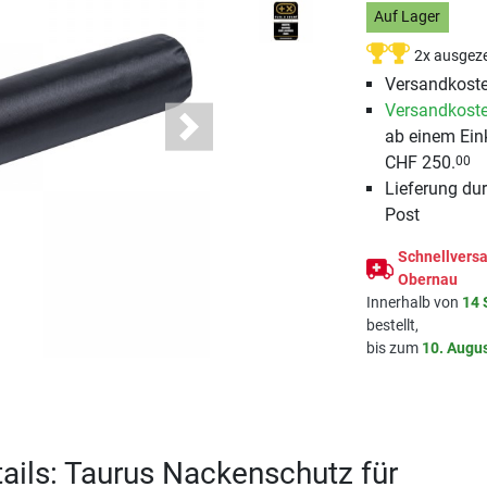
Auf Lager
2x ausgeze
Versandkoste
Versandkoste
ab einem Ein
Next
CHF 250.
00
Lieferung du
Post
Schnellversa
Obernau
Innerhalb von
14 
bestellt,
bis zum
10. Augu
ails: Taurus Nackenschutz für