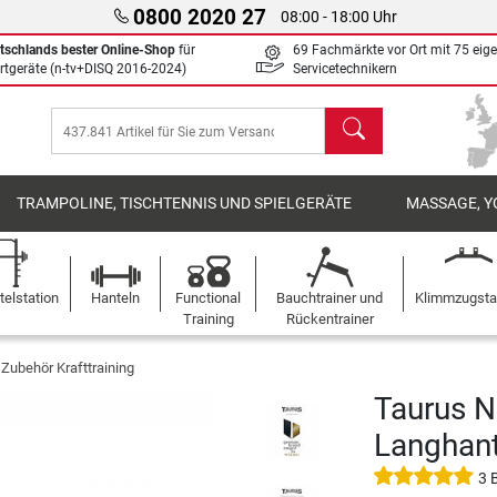
0800 2020 27
08:00 - 18:00 Uhr
tschlands bester Online-Shop
für
69 Fachmärkte vor Ort mit 75 eig
rtgeräte (n-tv+DISQ 2016-2024)
Servicetechnikern
Suchen
TRAMPOLINE, TISCHTENNIS UND SPIELGERÄTE
MASSAGE, Y
elstation
Hanteln
Functional
Bauchtrainer und
Klimmzugst
Training
Rückentrainer
Zubehör Krafttraining
Taurus N
Langhan
3 