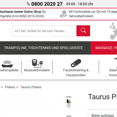
0800 2020 27
09:00 - 18:00 Uhr
tschlands bester Online-Shop
für
69 Fachmärkte vor Ort mit 75 eig
rtgeräte (n-tv+DISQ 2016-2024)
Servicetechnikern
Suchen
TRAMPOLINE, TISCHTENNIS UND SPIELGERÄTE
MASSAGE, Y
rationsplatte
Muskelstimulator
Faszientraining &
Bala
Faszienrollen
Koord
Pilates
Taurus Pilates
Taurus Pi
Bitte wählen