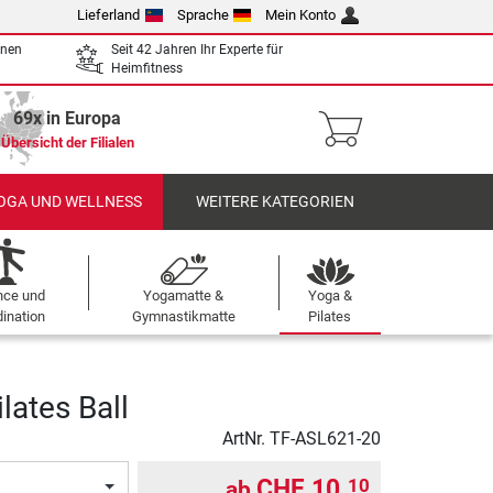
Lieferland
Sprache
Mein Konto
enen
Seit 42 Jahren Ihr Experte für
Heimfitness
69x in Europa
Übersicht der Filialen
OGA UND WELLNESS
WEITERE KATEGORIEN
nce und
Yogamatte &
Yoga &
ination
Gymnastikmatte
Pilates
lates Ball
ArtNr.
TF-ASL621-20
CHF 10.
10
ab