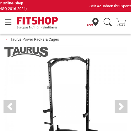
Seit 42 Jahren Ihr Experte für Heimfitness
69x
Taurus Power Racks & Cages
Previous
Next