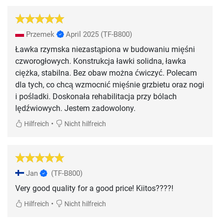
Przemek
April 2025
(TF-B800)
Ławka rzymska niezastąpiona w budowaniu mięśni
czworogłowych. Konstrukcja ławki solidna, ławka
ciężka, stabilna. Bez obaw można ćwiczyć. Polecam
dla tych, co chcą wzmocnić mięśnie grzbietu oraz nogi
i pośladki. Doskonała rehabilitacja przy bólach
lędźwiowych. Jestem zadowolony.
•
Hilfreich
Nicht hilfreich
Jan
(TF-B800)
Very good quality for a good price! Kiitos????!
•
Hilfreich
Nicht hilfreich