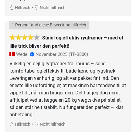
•
Hilfreich
Nicht hilfreich
1 Person fand diese Bewertung hilfreich
Stabil og effektiv rygtræner – med et
lille trick bliver den perfekt!
Wedel
November 2025
(TF-B800)
Virkelig en dejlig rygtræner fra Taurus – solid,
komfortabel og effektiv til både lænd og rygstræk.
Leveringen var hurtig, og alt var pakket fint ind. Den
eneste lille udfordring er, at maskinen har tendens til at
vippe lidt, når man bruger den. Det har jeg dog nemt
afhjulpet ved at lægge en 20 kg vægtskive på stellet,
så den står helt stabilt. Nu fungerer den perfekt – klar
anbefaling!
•
Hilfreich
Nicht hilfreich