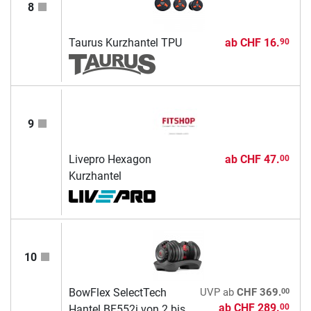
8
Taurus Kurzhantel TPU
ab
CHF 16.
90
9
Livepro Hexagon
ab
CHF 47.
00
Kurzhantel
10
00
BowFlex SelectTech
UVP
ab
CHF 369.
ab
CHF 289.
00
Hantel BF552i von 2 bis