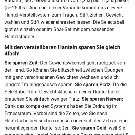
Variante, die 5 Gewichtsstufen von 2,2 kg bis 11,3 kg bietet
(5–25 lbs). Auch bei dieser Variante kommt das clevere
Hantel-Verstellsystem zum Tragen: Stift ziehen, Gewicht
wählen und Stift wieder einrasten lassen. Die Selectabell
gibt es einzeln oder im Spar-Set mit dem passenden
Hantelständer.
Mit den verstellbaren Hanteln sparen Sie gleich
4fach!
Sie sparen Zeit:
Der Gewichtswechsel geht ruckzuck von
der Hand. So können Sie blitzschnell zwischen Übungen
mit ganz verschiedenen Gewichten wechseln und sich
längere Trainingspausen sparen.
Sie sparen Platz:
Da die
Selectabell fünf Gewichtsklassen in einer Hantel bietet,
brauchen Sie einfach weniger Platz.
Sie sparen Nerven:
Dank des kompakten Systems haben Sie Ordnung im
Fitnessraum. Vorbei sind die Zeiten, wo Sie nach
Hantelscheiben suchen müssen oder sich den Zeh an einer
herumliegenden Hantel stoßen.
Sie sparen Geld,
weil Sie