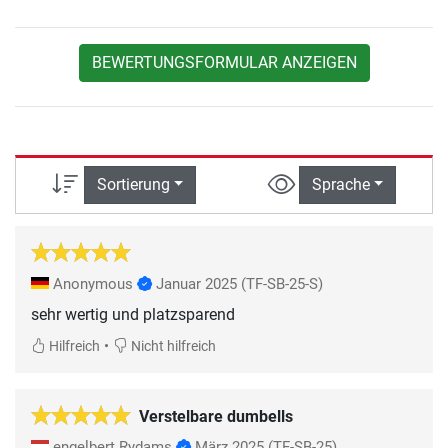
BEWERTUNGSFORMULAR ANZEIGEN
Sortierung
Sprache
Anonymous
Januar 2025
(TF-SB-25-S)
sehr wertig und platzsparend
•
Hilfreich
Nicht hilfreich
Verstelbare dumbells
engelbert Rydams
März 2025
(TF-SB-25)