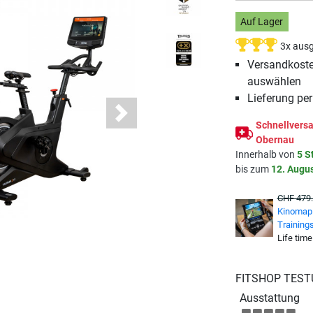
Auf Lager
3x ausg
Versandkosten
auswählen
Lieferung pe
Next
Schnellversa
Obernau
Innerhalb von
5 S
bis zum
12. Augu
CHF 479
Kinomap 
Training
Life time
FITSHOP TEST
Ausstattung