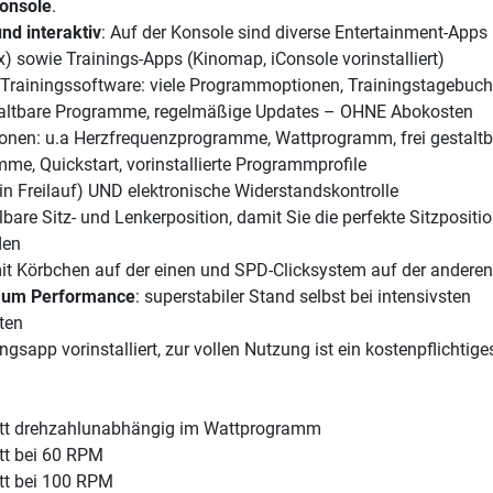
onsole
.
nd interaktiv
: Auf der Konsole sind diverse Entertainment-Apps 
x) sowie Trainings-Apps (Kinomap, iConsole vorinstalliert)
e Trainingssoftware: viele Programmoptionen, Trainingstagebuch
staltbare Programme, regelmäßige Updates – OHNE Abokosten
ionen: u.a Herzfrequenzprogramme, Wattprogramm, frei gestaltb
mme, Quickstart, vorinstallierte Programmprofile
in Freilauf) UND elektronische Widerstandskontrolle
lbare Sitz- und Lenkerposition, damit Sie die perfekte Sitzpositio
den
t Körbchen auf der einen und SPD-Clicksystem auf der anderen
imum Performance
: superstabiler Stand selbst bei intensivsten
ten
gsapp vorinstalliert, zur vollen Nutzung ist ein kostenpflichtig
t drehzahlunabhängig im Wattprogramm
t bei 60 RPM
t bei 100 RPM