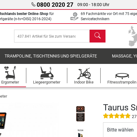
0800 2020 27
09:00 - 18:00 Uhr
tschlands bester Online-Shop
für
69 Fachmärkte vor Ort mit 75 eig
rtgeräte (n-tv+DISQ 2016-2024)
Servicetechnikern
Suchen
TRAMPOLINE, TISCHTENNIS UND SPIELGERÄTE
MASSAGE, Y
Ergometer
Liegeergometer
Indoor Bike
Fitnesstrampolin
eter
Taurus S
27
Bitte wählen