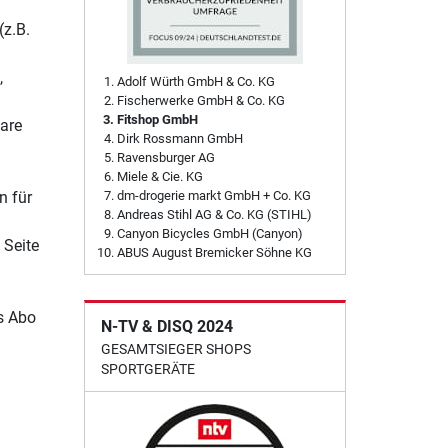
(z.B.
,
Adolf Würth GmbH & Co. KG
Fischerwerke GmbH & Co. KG
Fitshop GmbH
are
Dirk Rossmann GmbH
Ravensburger AG
Miele & Cie. KG
n für
dm-drogerie markt GmbH + Co. KG
Andreas Stihl AG & Co. KG (STIHL)
Canyon Bicycles GmbH (Canyon)
 Seite
ABUS August Bremicker Söhne KG
es Abo
N-TV & DISQ 2024
GESAMTSIEGER SHOPS
SPORTGERÄTE