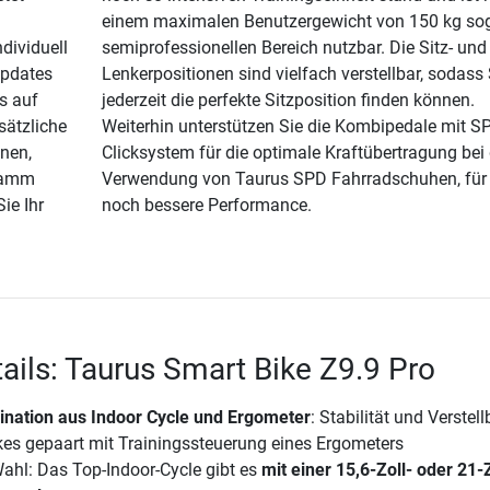
einem maximalen Benutzergewicht von 150 kg so
dividuell
semiprofessionellen Bereich nutzbar. Die Sitz- und
Updates
Lenkerpositionen sind vielfach verstellbar, sodass 
s auf
jederzeit die perfekte Sitzposition finden können.
sätzliche
Weiterhin unterstützen Sie die Kombipedale mit S
onen,
Clicksystem für die optimale Kraftübertragung bei 
gramm
Verwendung von Taurus SPD Fahrradschuhen, für 
ie Ihr
noch bessere Performance.
ails: Taurus Smart Bike Z9.9 Pro
nation aus Indoor Cycle und Ergometer
: Stabilität und Verstell
kes gepaart mit Trainingssteuerung eines Ergometers
ahl: Das Top-Indoor-Cycle gibt es
mit einer 15,6-Zoll- oder 21-Z