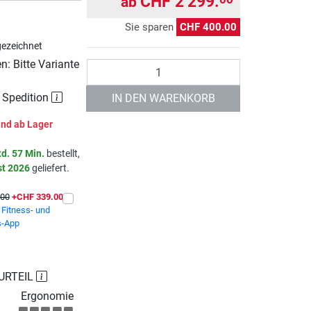
CHF 2’299.
ab
Sie sparen
CHF 400.00
ezeichnet
: Bitte Variante
Anzahl
r Spedition
IN DEN WARENKORB
nd ab Lager
td. 57 Min.
bestellt,
st 2026
geliefert.
.00
+CHF 339.00
Fitness- und
s-App
URTEIL
Ergonomie