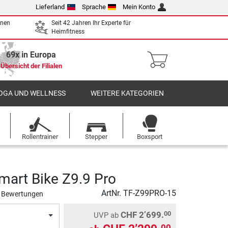
Lieferland
Sprache
Mein Konto
enen
Seit 42 Jahren Ihr Experte für
Heimfitness
69x in Europa
Übersicht der Filialen
OGA UND WELLNESS
WEITERE KATEGORIEN
Rollentrainer
Stepper
Boxsport
mart Bike Z9.9 Pro
ArtNr.
TF-Z99PRO-15
 Bewertungen
CHF 2’699.
00
UVP
ab
00