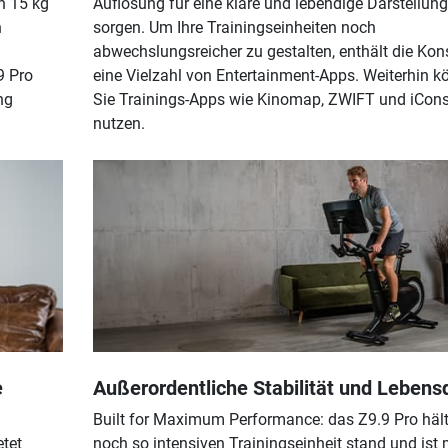
 15 kg
Auflösung für eine klare und lebendige Darstellung
n
sorgen. Um Ihre Trainingseinheiten noch
abwechslungsreicher zu gestalten, enthält die Kon
9 Pro
eine Vielzahl von Entertainment-Apps. Weiterhin 
ng
Sie Trainings-Apps wie Kinomap, ZWIFT und iCon
nutzen.
e
Außerordentliche Stabilität und Lebens
Built for Maximum Performance: das Z9.9 Pro hält
etet
noch so intensiven Trainingseinheit stand und ist 