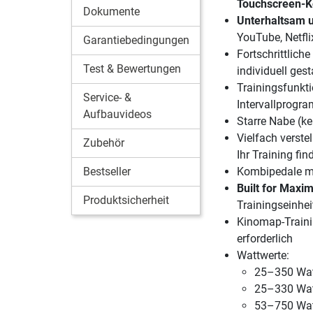
Touchscreen-K
Dokumente
Unterhaltsam u
YouTube, Netfli
Garantiebedingungen
Fortschrittlich
Test & Bewertungen
individuell ge
Trainingsfunkt
Service- &
Intervallprogra
Aufbauvideos
Starre Nabe (ke
Vielfach verstel
Zubehör
Ihr Training fin
Bestseller
Kombipedale mi
Built for Max
Produktsicherheit
Trainingseinhei
Kinomap-Trainin
erforderlich
Wattwerte:
25–350 Wat
25–330 Wat
53–750 Wat