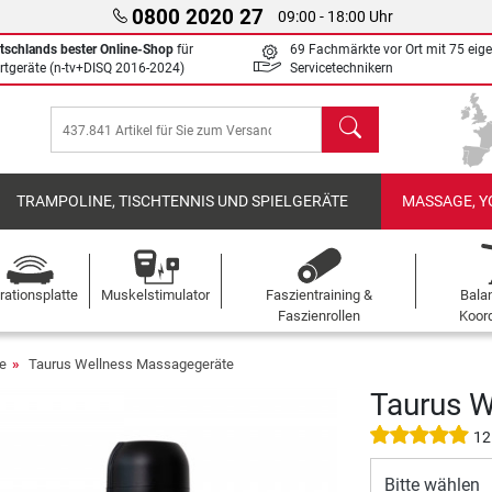
0800 2020 27
09:00 - 18:00 Uhr
tschlands bester Online-Shop
für
69 Fachmärkte vor Ort mit 75 eig
rtgeräte (n-tv+DISQ 2016-2024)
Servicetechnikern
Suchen
TRAMPOLINE, TISCHTENNIS UND SPIELGERÄTE
MASSAGE, Y
rationsplatte
Muskelstimulator
Faszientraining &
Bala
Faszienrollen
Koord
e
Taurus Wellness Massagegeräte
Taurus W
12
Bitte wählen