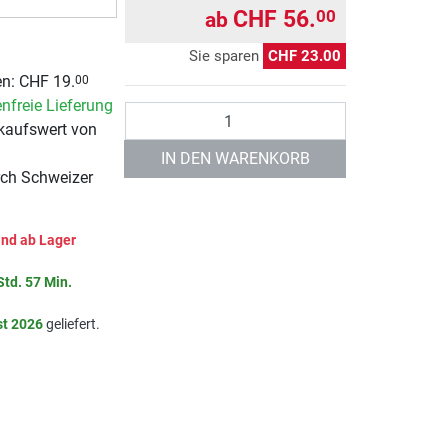
CHF 56.
00
ab
Sie sparen
CHF 23.00
n: CHF 19.
00
nfreie Lieferung
Anzahl
kaufswert von
IN DEN WARENKORB
rch Schweizer
nd ab Lager
Std. 57 Min.
st 2026
geliefert.