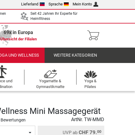
Lieferland
Sprache
Mein Konto
enen
Seit 42 Jahren Ihr Experte für
Heimfitness
69x in Europa
Übersicht der Filialen
OGA UND WELLNESS
WEITERE KATEGORIEN
nce und
Yogamatte &
Yoga &
ination
Gymnastikmatte
Pilates
ellness Mini Massagegerät
ArtNr.
TW-MMD
 Bewertungen
CHF 79.
00
UVP
ab