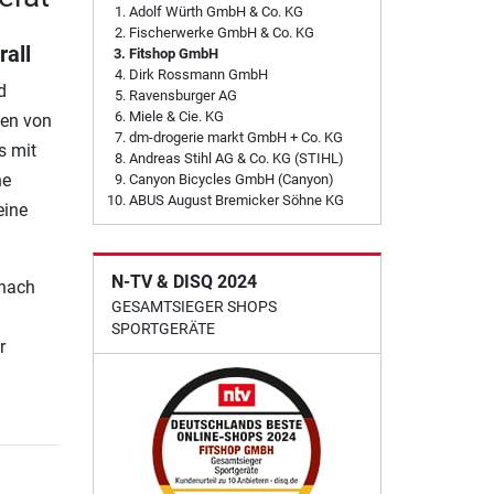
Adolf Würth GmbH & Co. KG
Fischerwerke GmbH & Co. KG
all
Fitshop GmbH
Dirk Rossmann GmbH
d
Ravensburger AG
Miele & Cie. KG
ßen von
dm-drogerie markt GmbH + Co. KG
s mit
Andreas Stihl AG & Co. KG (STIHL)
ne
Canyon Bicycles GmbH (Canyon)
ABUS August Bremicker Söhne KG
eine
N-TV & DISQ 2024
 nach
GESAMTSIEGER SHOPS
SPORTGERÄTE
r