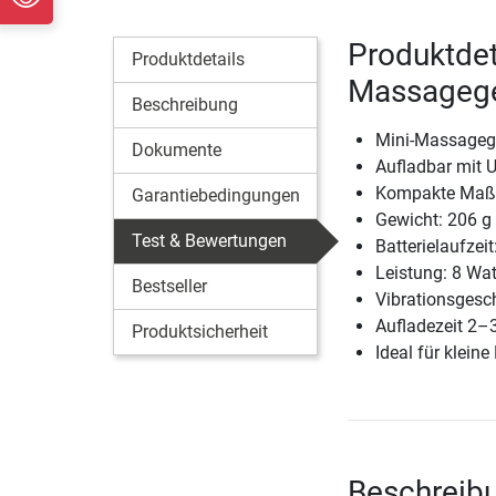
Produktdet
Produktdetails
Massagege
Beschreibung
Mini-Massagege
Dokumente
Aufladbar mit 
Kompakte Maße,
Garantiebedingungen
Gewicht: 206 g
Test & Bewertungen
Batterielaufzei
Leistung: 8 Wat
Bestseller
Vibrationsgesc
Aufladezeit 2–
Produktsicherheit
Ideal für klein
Beschreibu