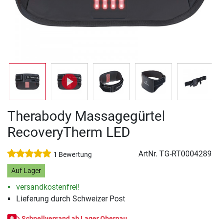
Therabody Massagegürtel
RecoveryTherm LED
ArtNr.
TG-RT0004289
1 Bewertung
Auf Lager
versandkostenfrei!
Lieferung durch Schweizer Post
Schnellversand ab Lager Obernau