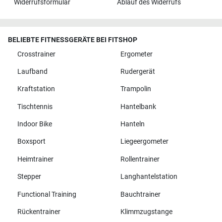
Widerrufsformular
Ablauf des Widerrufs
BELIEBTE FITNESSGERÄTE BEI FITSHOP
Crosstrainer
Ergometer
Laufband
Rudergerät
Kraftstation
Trampolin
Tischtennis
Hantelbank
Indoor Bike
Hanteln
Boxsport
Liegeergometer
Heimtrainer
Rollentrainer
Stepper
Langhantelstation
Functional Training
Bauchtrainer
Rückentrainer
Klimmzugstange