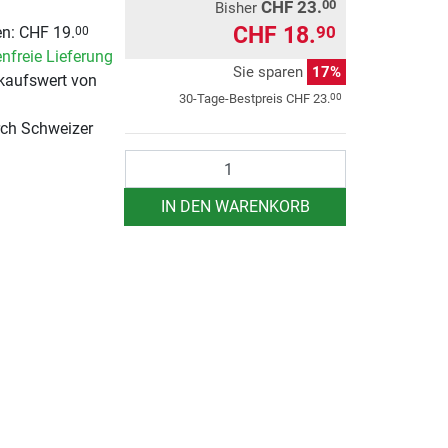
CHF 23.
00
Bisher
CHF 18.
90
n: CHF 19.
00
nfreie Lieferung
Sie sparen
17%
kaufswert von
00
30-Tage-Bestpreis
CHF 23.
rch Schweizer
Anzahl
IN DEN WARENKORB