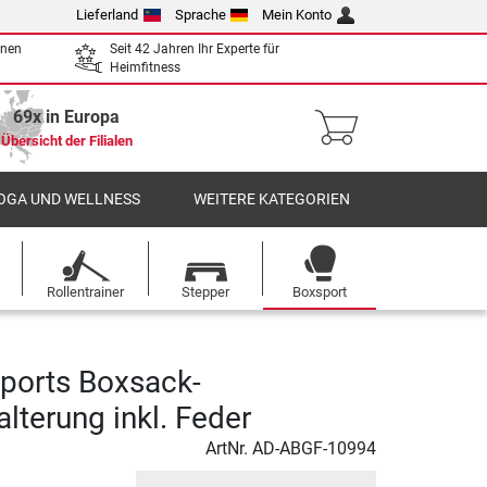
Lieferland
Sprache
Mein Konto
enen
Seit 42 Jahren Ihr Experte für
Heimfitness
69x in Europa
Übersicht der Filialen
OGA UND WELLNESS
WEITERE KATEGORIEN
Rollentrainer
Stepper
Boxsport
Sports Boxsack-
lterung inkl. Feder
ArtNr.
AD-ABGF-10994