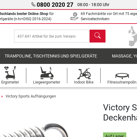
0800 2020 27
08:00 - 18:00 Uhr
tschlands bester Online-Shop
für
69 Fachmärkte vor Ort mit 75 eig
rtgeräte (n-tv+DISQ 2016-2024)
Servicetechnikern
Suchen
TRAMPOLINE, TISCHTENNIS UND SPIELGERÄTE
MASSAGE, Y
Ergometer
Liegeergometer
Indoor Bike
Fitnesstrampolin
Victory Sports Aufhängungen
Victory 
Deckenha
Auf Lager