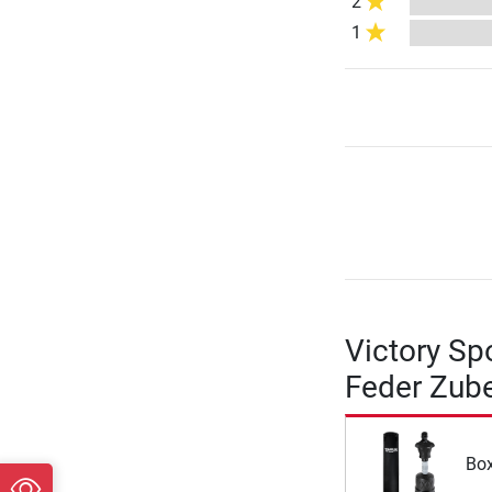
2
1
Victory Sp
Feder Zub
Bo