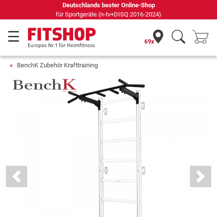
Deutschlands bester Online-Shop
für Sportgeräte (n-tv+DISQ 2016-2024)
69x
BenchK Zubehör Krafttraining
Previous
Next