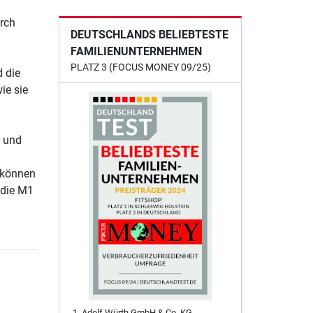
urch
DEUTSCHLANDS BELIEBTESTE
FAMILIENUNTERNEHMEN
PLATZ 3 (FOCUS MONEY 09/25)
d die
ie sie
° und
e können
 die M1
Adolf Würth GmbH & Co. KG