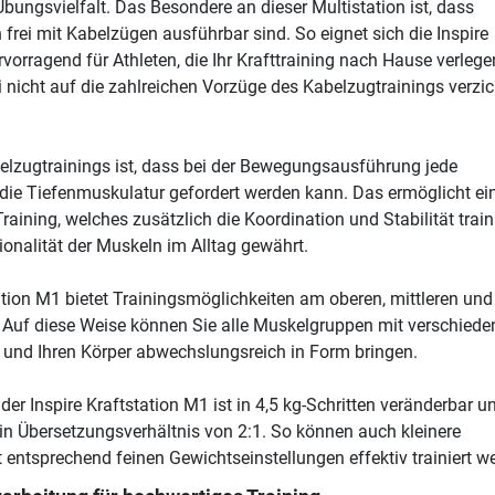
ungsvielfalt. Das Besondere an dieser Multistation ist, dass
frei mit Kabelzügen ausführbar sind. So eignet sich die Inspire
vorragend für Athleten, die Ihr Krafttraining nach Hause verlege
nicht auf die zahlreichen Vorzüge des Kabelzugtrainings verzi
belzugtrainings ist, dass bei der Bewegungsausführung jede
 die Tiefenmuskulatur gefordert werden kann. Das ermöglicht ei
aining, welches zusätzlich die Koordination und Stabilität train
ionalität der Muskeln im Alltag gewährt.
tation M1 bietet Trainingsmöglichkeiten am oberen, mittleren und
 Auf diese Weise können Sie alle Muskelgruppen mit verschiede
 und Ihren Körper abwechslungsreich in Form bringen.
er Inspire Kraftstation M1 ist in 4,5 kg-Schritten veränderbar u
in Übersetzungsverhältnis von 2:1. So können auch kleinere
entsprechend feinen Gewichtseinstellungen effektiv trainiert w