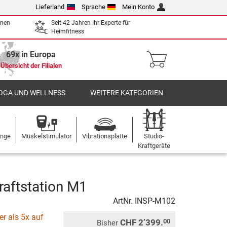
Lieferland
Sprache
Mein Konto
enen
Seit 42 Jahren Ihr Experte für
Heimfitness
69x in Europa
Übersicht der Filialen
OGA UND WELLNESS
WEITERE KATEGORIEN
ange
Muskelstimulator
Vibrationsplatte
Studio-
Kraftgeräte
raftstation M1
ArtNr.
INSP-M102
r als 5x auf
CHF 2’399.
00
Bisher