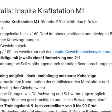
ails: Inspire Kraftstation M1
nspire Kraftstation M1
für hohe Effektivität durch freies
ng
ehgelenke bis zu 160 Grad im oberen, mittleren und niedrigen B
eiche Kabelzugübungen
s Gewichtsblock
 / 100 lbs erweiterbar mit der
Inspire Gewichtsblockerweiterung
ilzüge mit jeweils einer Übersetzung von 2:1
annung bei Seilzugübungen durch ständige Beanspruchung der
aining möglich - dank unabhängig nutzbarer Kabelzüge
ntramuskuläre Koordination der stabilisierenden Muskulatur und
chzeitig das Gleichgewicht
fische Übungen wie Golfschwung und Schwimmzüge möglich
llager für einen geschmeidigen und leisen Bewegungsablauf
r Trainingsbank 9-fach verstellbar: von 0 bis 90 Grad
kt-Bodenkontakt und einstellbare hintere Füße um Bodenunebenh