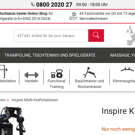
0800 2020 27
09:00 - 18:00 Uhr
tschlands bester Online-Shop
für
69 Fachmärkte vor Ort mit 75 eig
rtgeräte (n-tv+DISQ 2016-2024)
Servicetechnikern
Suchen
TRAMPOLINE, TISCHTENNIS UND SPIELGERÄTE
MASSAGE, Y
elstation
Hanteln
Functional
Bauchtrainer und
Klimmzugst
Training
Rückentrainer
onen
Inspire Multi Kraftstationen
Inspire K
Nur noch wenige