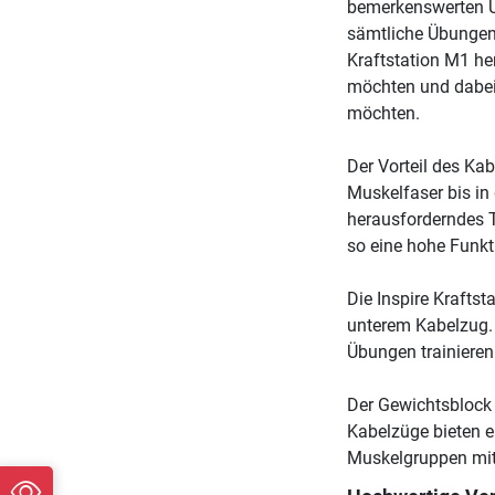
bemerkenswerten Üb
sämtliche Übungen 
Kraftstation M1 her
möchten und dabei 
möchten.
Der Vorteil des Ka
Muskelfaser bis in
herausforderndes Tr
so eine hohe Funkt
Die Inspire Krafts
unterem Kabelzug.
Übungen trainieren
Der Gewichtsblock d
Kabelzüge bieten e
Muskelgruppen mit 