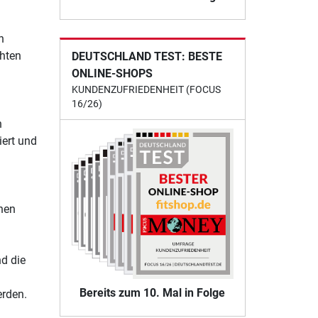
n
chten
DEUTSCHLAND TEST: BESTE
ONLINE-SHOPS
KUNDENZUFRIEDENHEIT (FOCUS
16/26)
n
iert und
nen
nd die
Bereits zum 10. Mal in Folge
erden.