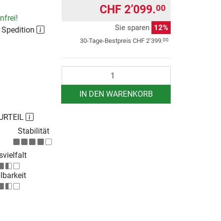
CHF 2’099.
00
frei!
Sie sparen
12%
r Spedition
00
30-Tage-Bestpreis
CHF 2’399.
Anzahl
IN DEN WARENKORB
URTEIL
Stabilität
vielfalt
lbarkeit