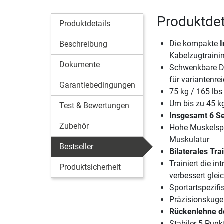
Produktdet
Produktdetails
Die kompakte
I
Beschreibung
Kabelzugtraini
Dokumente
Schwenkbare Dr
für variantenr
Garantiebedingungen
75 kg / 165 lb
Um bis zu 45 kg
Test & Bewertungen
Insgesamt 6 Se
Zubehör
Hohe Muskelsp
Muskulatur
Bestseller
Bilaterales Tr
Trainiert die i
Produktsicherheit
verbessert glei
Sportartspezi
Präzisionskuge
Rückenlehne de
Stabiler 5-Pun