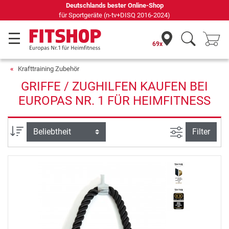
Deutschlands bester Online-Shop
für Sportgeräte (n-tv+DISQ 2016-2024)
69x
Krafttraining Zubehör
GRIFFE / ZUGHILFEN KAUFEN BEI
EUROPAS NR. 1 FÜR HEIMFITNESS
Ansicht filte
Sortierung
Filter