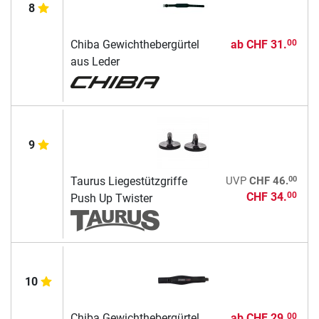
8
Chiba Gewichthebergürtel
ab
CHF 31.
00
aus Leder
9
00
Taurus Liegestützgriffe
UVP
CHF 46.
CHF 34.
00
Push Up Twister
10
Chiba Gewichthebergürtel
ab
CHF 29.
00