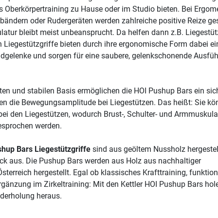
es Oberkörpertraining zu Hause oder im Studio bieten. Bei Ergome
fbändern oder Rudergeräten werden zahlreiche positive Reize ges
latur bleibt meist unbeansprucht. Da helfen dann z.B. Liegestüt
 Liegestützgriffe bieten durch ihre ergonomische Form dabei ei
ndgelenke und sorgen für eine saubere, gelenkschonende Ausfü
ten und stabilen Basis ermöglichen die HOI Pushup Bars ein sic
hen die Bewegungsamplitude bei Liegestützen. Das heißt: Sie k
 bei den Liegestützen, wodurch Brust-, Schulter- und Armmuskula
gesprochen werden.
shup Bars Liegestützgriffe
sind aus geöltem Nussholz hergestel
ick aus. Die Pushup Bars werden aus Holz aus nachhaltiger
Österreich hergestellt. Egal ob klassisches Krafttraining, funktion
rgänzung im Zirkeltraining: Mit den Kettler HOI Pushup Bars hol
ederholung heraus.