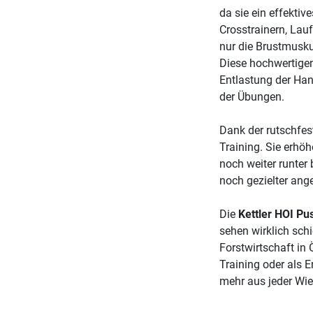
da sie ein effektiv
Crosstrainern, Lau
nur die Brustmusku
Diese hochwertigen
Entlastung der Ha
der Übungen.
Dank der rutschfes
Training. Sie erhö
noch weiter runter
noch gezielter an
Die
Kettler HOI Pu
sehen wirklich sch
Forstwirtschaft in 
Training oder als E
mehr aus jeder Wi