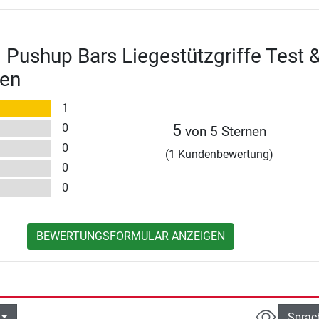
I Pushup Bars Liegestützgriffe Test 
en
1
0
5
von 5 Sternen
0
(1 Kundenbewertung)
0
0
BEWERTUNGSFORMULAR ANZEIGEN
Sprac