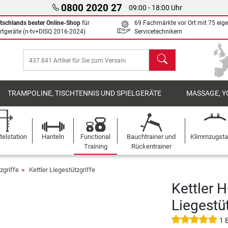
0800 2020 27
09:00 - 18:00 Uhr
tschlands bester Online-Shop
für
69 Fachmärkte vor Ort mit 75 eig
rtgeräte (n-tv+DISQ 2016-2024)
Servicetechnikern
Suchen
TRAMPOLINE, TISCHTENNIS UND SPIELGERÄTE
MASSAGE, Y
elstation
Hanteln
Functional
Bauchtrainer und
Klimmzugst
Training
Rückentrainer
zgriffe
Kettler Liegestützgriffe
Kettler 
Liegestüt
1 