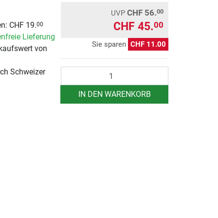
CHF 56.
00
UVP
CHF 45.
00
n: CHF 19.
00
nfreie Lieferung
Sie sparen
CHF 11.00
kaufswert von
Anzahl
rch Schweizer
IN DEN WARENKORB