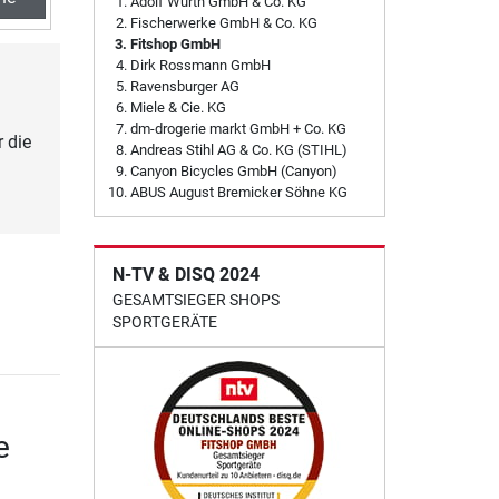
Adolf Würth GmbH & Co. KG
Fischerwerke GmbH & Co. KG
Fitshop GmbH
Dirk Rossmann GmbH
Ravensburger AG
Miele & Cie. KG
dm-drogerie markt GmbH + Co. KG
 die
Andreas Stihl AG & Co. KG (STIHL)
Canyon Bicycles GmbH (Canyon)
ABUS August Bremicker Söhne KG
N-TV & DISQ 2024
GESAMTSIEGER SHOPS
SPORTGERÄTE
e