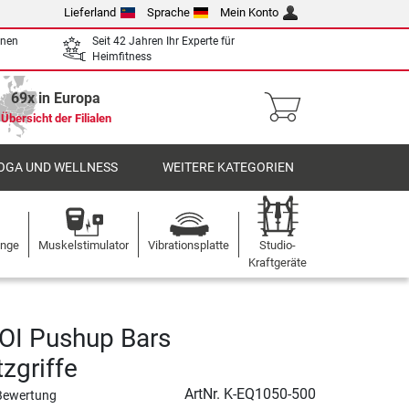
Lieferland
Sprache
Mein Konto
enen
Seit 42 Jahren Ihr Experte für
Heimfitness
69x in Europa
Übersicht der Filialen
OGA UND WELLNESS
WEITERE KATEGORIEN
ange
Muskelstimulator
Vibrationsplatte
Studio-
Kraftgeräte
HOI Pushup Bars
zgriffe
ArtNr.
K-EQ1050-500
Bewertung