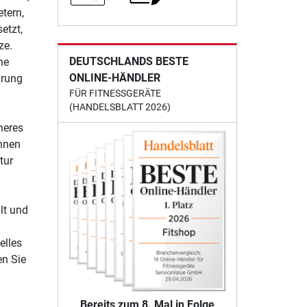
tern,
etzt,
ze.
DEUTSCHLANDS BESTE
ne
ONLINE-HÄNDLER
hrung
FÜR FITNESSGERÄTE
(HANDELSBLATT 2026)
heres
önnen
tur
lt und
elles
en Sie
Bereits zum 8. Mal in Folge