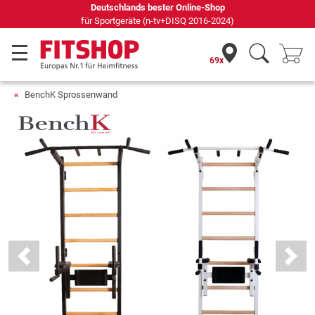
Seit 42 Jahren Ihr Experte für Heimfitness
69x
BenchK Sprossenwand
Previous
Next