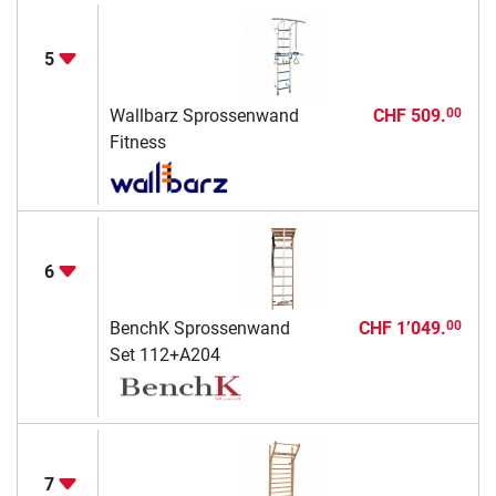
5
Wallbarz Sprossenwand
CHF 509.
00
Fitness
6
BenchK Sprossenwand
CHF 1’049.
00
Set 112+A204
7