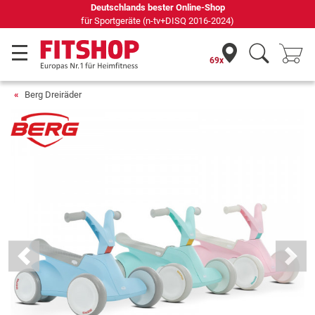
Deutschlands bester Online-Shop
für Sportgeräte (n-tv+DISQ 2016-2024)
69x
Berg Dreiräder
Previous
Next