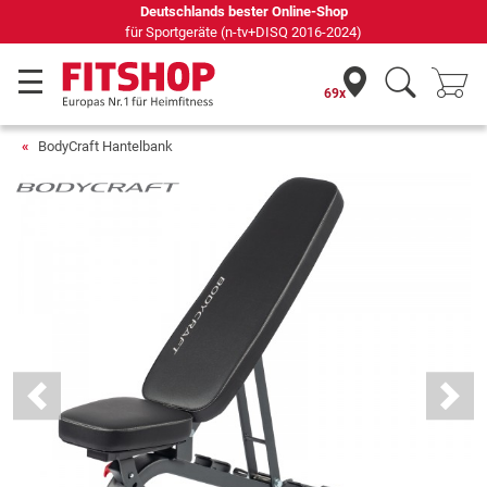
Seit 42 Jahren Ihr Experte für Heimfitness
69x
BodyCraft Hantelbank
Previous
Next