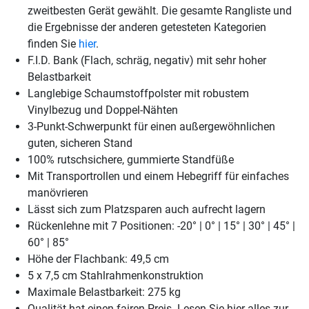
zweitbesten Gerät gewählt. Die gesamte Rangliste und
die Ergebnisse der anderen getesteten Kategorien
finden Sie
hier
.
F.I.D. Bank (Flach, schräg, negativ) mit sehr hoher
Belastbarkeit
Langlebige Schaumstoffpolster mit robustem
Vinylbezug und Doppel-Nähten
3-Punkt-Schwerpunkt für einen außergewöhnlichen
guten, sicheren Stand
100% rutschsichere, gummierte Standfüße
Mit Transportrollen und einem Hebegriff für einfaches
manövrieren
Lässt sich zum Platzsparen auch aufrecht lagern
Rückenlehne mit 7 Positionen: -20° | 0° | 15° | 30° | 45° |
60° | 85°
Höhe der Flachbank: 49,5 cm
5 x 7,5 cm Stahlrahmenkonstruktion
Maximale Belastbarkeit: 275 kg
Qualität hat einen fairen Preis. Lesen Sie hier alles zur